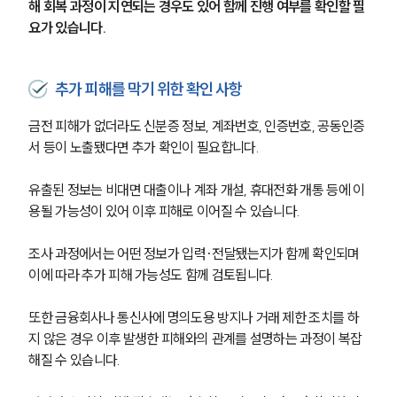
대륜의 강점
해 회복 과정이 지연되는 경우도 있어 함께 진행 여부를 확인할 필
오시는 길
요가 있습니다.
글로벌 파트너 로펌
고객의 소리
통합검색
추가 피해를 막기 위한 확인 사항
AI대륜
금전 피해가 없더라도 신분증 정보, 계좌번호, 인증번호, 공동인증
업무사례
서 등이 노출됐다면 추가 확인이 필요합니다.
형사 주요 업무사례
유출된 정보는 비대면 대출이나 계좌 개설, 휴대전화 개통 등에 이
사례분석/최신동향
용될 가능성이 있어 이후 피해로 이어질 수 있습니다.
형사 법률정보
법률지식인
조사 과정에서는 어떤 정보가 입력·전달됐는지가 함께 확인되며 
형사소송·상담후기
이에 따라 추가 피해 가능성도 함께 검토됩니다.
업무분야
또한 금융회사나 통신사에 명의도용 방지나 거래 제한 조치를 하
지 않은 경우 이후 발생한 피해와의 관계를 설명하는 과정이 복잡
형사그룹 업무
해질 수 있습니다.
전체