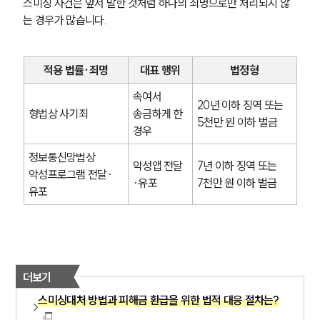
스미싱 사건은 앞서 말한 것처럼 하나의 죄명으로만 처리되지 않
는 경우가 많습니다.
적용 법률·죄명
대표 행위
법정형
속여서 
20년 이하 징역 또는 
형법상 사기죄
송금하게 한 
5천만 원 이하 벌금
경우
정보통신망법상 
악성앱 전달
7년 이하 징역 또는 
악성프로그램 전달·
·유포
7천만 원 이하 벌금
유포
더보기
스미싱대처 방법과 피해금 환급을 위한 법적 대응 절차는?