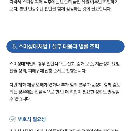
따라서 스미싱 피해 직후에는 단순히 금전 유출 여부만 확인하기
보다, 본인 인증수단 전반을 함께 점검하는 것이 필요합니다.
구성원 소개
형사전문변호사
소식/자료
5
.
스미싱대처법 | 실무 대응과 법률 조력
언론보도
공지사항
스미싱대처법의 경우 일반적으로 신고, 증거 보존, 지급정지 요청, 
법률 블로그
진술 정리, 피해구제 신청 순서로 진행됩니다.
법률서식
뉴스레터/브로슈어
세미나
다만 계좌 제공 오해가 있거나 추가 범죄 연루 가능성이 함께 검토
되는 경우에는 법률적으로 한 번 더 확인이 필요한 상황도 발생할 
수 있습니다.
대륜법률상담예약
대륜법률상담예약
변호사 필요성