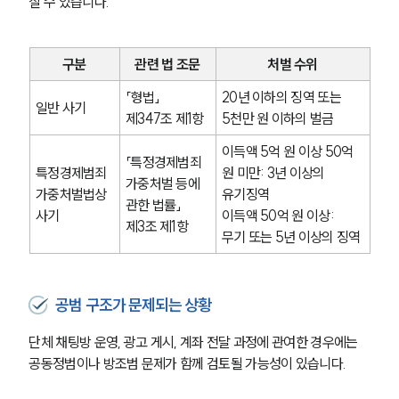
질 수 있습니다.
구분
관련 법 조문
처벌 수위
「형법」 
20년 이하의 징역 또는 
일반 사기
제347조 제1항
5천만 원 이하의 벌금
이득액 5억 원 이상 50억 
「특정경제범죄 
특정경제범죄
원 미만: 3년 이상의 
가중처벌 등에 
가중처벌법상 
유기징역
관한 법률」 
사기
이득액 50억 원 이상: 
제3조 제1항
무기 또는 5년 이상의 징역
공범 구조가 문제되는 상황
단체 채팅방 운영, 광고 게시, 계좌 전달 과정에 관여한 경우에는 
공동정범이나 방조범 문제가 함께 검토될 가능성이 있습니다.