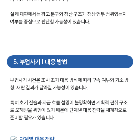
그룹소개
실제 재판에서는 광고 문구와 정산 구조가 정상 업무 범위였는지 
여부를 중심으로 판단할 가능성이 있습니다.
그룹소개
대륜의 강점
오시는 길
글로벌 파트너 로펌
고객의 소리
통합검색
5
.
부업사기 | 대응 방법
AI대륜
부업사기 사건은 조사 초기 대응 방식에 따라 구속 여부와 기소 방
업무사례
향, 재판 결과가 달라질 가능성이 있습니다.
형사 주요 업무사례
사례분석/최신동향
특히 초기 진술과 자금 흐름 설명이 불명확하면 계획적 편취 구조
형사 법률정보
로 오해받을 위험이 있기 때문에 단계별 대응 전략을 체계적으로 
법률지식인
준비할 필요가 있습니다.
형사소송·상담후기
단계별 대응 전략