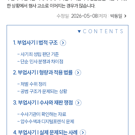
한 상황에서 형사 고소로 이어지는 경우가 많습니다.
수정일
:
2026-05-08
|
저자 :
박동일
CONTENTS
1
.
부업사기 | 법적 구조
-
사기죄 성립 판단 기준
-
단순 민사 분쟁과 차이점
2
.
부업사기 | 형량과 적용 법률
-
처벌 수위 정리
-
공범 구조가 문제되는 상황
3
.
부업사기 | 수사와 재판 쟁점
-
수사기관이 확인하는 자료
-
압수수색과 디지털포렌식 문제
4
.
부업사기 | 실제 문제되는 사례