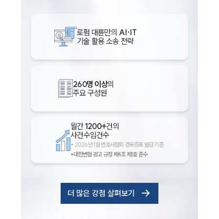
로펌 대륜만의
AI·IT
기술 활용 소송 전략
260명 이상
의
주요 구성원
월간
1200+
건의
사건수임건수
*
2026년 1월 변호사협회 경유증표 발급 기준
*대한변협 광고 규정 제4조 제1호 준수
더 많은 강점 살펴보기