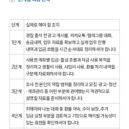
업무분야
형사그룹 업무
전체
단계
실제로 해야 할 조치
경찰 출석 전 광고 게시물, 카카오톡·텔레그램 대화, 
구성원 소개
1단계
송금내역, 업무 자료를 확보하고 실제 업무 진행 
형사전문변호사
내역과 입금 흐름을 시간 순서대로 정리하셔야 합니다.
사용한 계좌별 입금·출금 흐름과 자금 사용 목적을 
2단계
정리하고 생활비 사용, 사업비 사용, 환불 처리 내역을 
소식/자료
구분해 자료화하셔야 합니다.
언론보도
조사 전 본인의 역할 범위를 정리하고 모집·광고·정산
공지사항
3단계
·계좌관리 중 어떤 부분에 관여했는지 객관적으로 
법률 블로그
법률서식
설명할 자료를 준비하셔야 합니다.
뉴스레터/브로슈어
피해자와 나눈 대화 중 환불 약속, 수익 보장, 추가 
세미나
4단계
입금 요청 부분을 검토하고 기망으로 해석될 가능성이 
있는 표현을 확인하셔야 합니다.
대륜법률상담예약