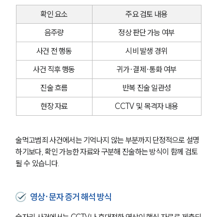
글로벌 파트너 로펌
고객의 소리
확인 요소
주요 검토 내용
통합검색
음주량
정상 판단 가능 여부
AI대륜
사건 전 행동
시비 발생 경위
업무사례
사건 직후 행동
귀가·결제·통화 여부
형사 주요 업무사례
진술 흐름
반복 진술 일관성
사례분석/최신동향
형사 법률정보
현장 자료
CCTV 및 목격자 내용
법률지식인
형사소송·상담후기
술먹고범죄 사건에서는 기억나지 않는 부분까지 단정적으로 설명
하기보다, 확인 가능한 자료와 구분해 진술하는 방식이 함께 검토
업무분야
될 수 있습니다.
형사그룹 업무
전체
영상·문자 증거 해석 방식
구성원 소개