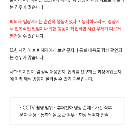
술자리 사건에서는 CCTV나 휴대전화 영상이 핵심 자료로 제출되
는 경우가 많습니다. 
형사전문변호사
피의자 입장에서는 순간적 행동이었다고 생각하더라도, 영상에
서 반복적인 밀침이나 위협 행동이 확인되면 사건 무게가 다르게 
소식/자료
평가
될 수 있습니다.
언론보도
공지사항
또한 사건 이후 피해자에게 보낸 문자나 통화 내용도 함께 확인되
법률 블로그
는 경우가 많습니다. 
법률서식
뉴스레터/브로슈어
사과 취지인지, 감정적 대응인지, 합의를 요구하는 과정이었는지
세미나
에 따라 해석 방향이 달라질 수 있기 때문입니다.
대륜법률상담예약
대륜법률상담예약
· CCTV 촬영 범위 · 휴대전화 영상 존재 · 사건 직후 
문자 내용 · 통화녹음 보관 여부 · 현장 목격자 진술