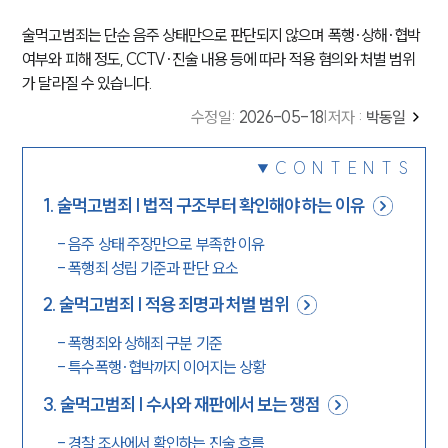
술먹고범죄는 단순 음주 상태만으로 판단되지 않으며 폭행·상해·협박
여부와 피해 정도, CCTV·진술 내용 등에 따라 적용 혐의와 처벌 범위
가 달라질 수 있습니다.
수정일
:
2026-05-18
|
저자 :
박동일
CONTENTS
1
.
술먹고범죄 | 법적 구조부터 확인해야 하는 이유
-
음주 상태 주장만으로 부족한 이유
-
폭행죄 성립 기준과 판단 요소
2
.
술먹고범죄 | 적용 죄명과 처벌 범위
-
폭행죄와 상해죄 구분 기준
-
특수폭행·협박까지 이어지는 상황
3
.
술먹고범죄 | 수사와 재판에서 보는 쟁점
-
경찰 조사에서 확인하는 진술 흐름