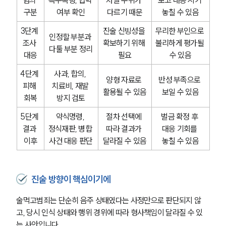
구분
여부 확인
다르기 때문
놓칠 수 있음
3단계 
진술 신빙성을 
무리한 부인으로 
인정할 부분과 
조사 
확보하기 위해 
불리하게 평가될 
다툴 부분 정리
대응
필요
수 있음
4단계 
사과, 합의, 
양형 자료로 
반성 부족으로 
피해 
치료비, 재발 
활용될 수 있음
보일 수 있음
회복
방지 검토
5단계 
약식명령, 
절차 선택에 
벌금 확정 후 
결과 
정식재판, 병합 
따라 결과가 
대응 기회를 
이후
사건 대응 판단
달라질 수 있음
놓칠 수 있음
진술 방향이 핵심이기에
술먹고범죄는 단순히 음주 상태였다는 사정만으로 판단되지 않
고, 당시 인식 상태와 행위 경위에 따라 형사책임이 달라질 수 있
는 사안입니다.