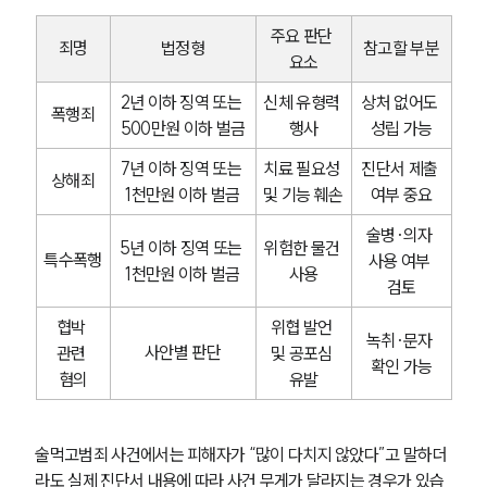
주요 판단 
죄명
법정형
참고할 부분
요소
2년 이하 징역 또는 
신체 유형력 
상처 없어도 
폭행죄
500만원 이하 벌금
행사
성립 가능
7년 이하 징역 또는 
치료 필요성 
진단서 제출 
상해죄
1천만원 이하 벌금
및 기능 훼손
여부 중요
술병·의자 
5년 이하 징역 또는 
위험한 물건 
특수폭행
사용 여부 
1천만원 이하 벌금
사용
검토
협박 
위협 발언 
녹취·문자 
사안별 판단
관련 
및 공포심 
확인 가능
혐의
유발
술먹고범죄 사건에서는 피해자가 “많이 다치지 않았다”고 말하더
라도 실제 진단서 내용에 따라 사건 무게가 달라지는 경우가 있습