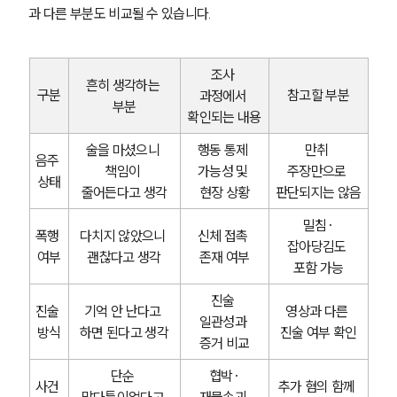
과 다른 부분도 비교될 수 있습니다.
조사 
흔히 생각하는 
구분
참고할 부분
과정에서 
부분
확인되는 내용
술을 마셨으니 
행동 통제 
만취 
음주 
책임이 
가능성 및 
주장만으로 
상태
줄어든다고 생각
현장 상황
판단되지는 않음
밀침·
폭행 
다치지 않았으니 
신체 접촉 
잡아당김도 
여부
괜찮다고 생각
존재 여부
포함 가능
진술 
진술 
기억 안 난다고 
영상과 다른 
일관성과 
방식
하면 된다고 생각
진술 여부 확인
증거 비교
단순 
협박·
사건 
추가 혐의 함께 