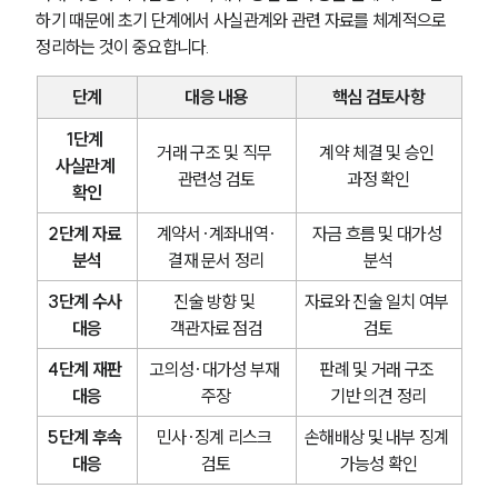
하기 때문에 초기 단계에서 사실관계와 관련 자료를 체계적으로 
정리하는 것이 중요합니다.
단계
대응 내용
핵심 검토사항
1단계 
거래 구조 및 직무 
계약 체결 및 승인 
사실관계 
관련성 검토
과정 확인
확인
2단계 자료 
계약서·계좌내역·
자금 흐름 및 대가성 
분석
결재 문서 정리
분석
3단계 수사 
진술 방향 및 
자료와 진술 일치 여부 
대응
객관자료 점검
검토
4단계 재판 
고의성·대가성 부재 
판례 및 거래 구조 
대응
주장
기반 의견 정리
5단계 후속 
민사·징계 리스크 
손해배상 및 내부 징계 
대응
검토
가능성 확인