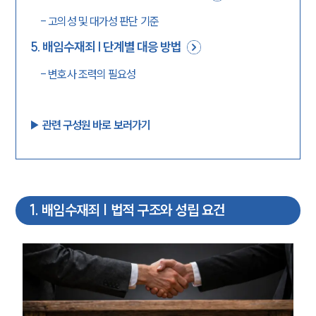
-
고의성 및 대가성 판단 기준
5
.
배임수재죄 | 단계별 대응 방법
-
변호사 조력의 필요성
▶︎ 관련 구성원 바로 보러가기
1
.
배임수재죄 | 법적 구조와 성립 요건