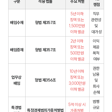
구분
적용 법률
주요 처벌
쟁점
5년 이하 
직무 
징역 또는 
관련성 
배임수재
형법 제357조
1,500만원 
및 
이하 벌금
대가성
2년 이하 
이익 
징역 또는 
제공 
배임증재
형법 제357조
500만원 
목적 
이하 벌금
여부
권한 
10년 이하 
남용 
업무상 
징역 또는 
형법 제356조
및 
배임
3,000만원 
회사 
이하 벌금
손해
범행 
5억 이상 시 
특경법 
규모 
특정경제범죄가중처벌법
가중처벌 