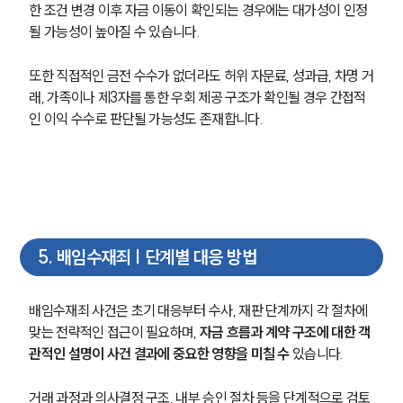
한 조건 변경 이후 자금 이동이 확인되는 경우에는 대가성이 인정
될 가능성이 높아질 수 있습니다.
구성원 소개
또한 직접적인 금전 수수가 없더라도 허위 자문료, 성과급, 차명 거
형사전문변호사
래, 가족이나 제3자를 통한 우회 제공 구조가 확인될 경우 간접적
인 이익 수수로 판단될 가능성도 존재합니다.
소식/자료
언론보도
공지사항
법률 블로그
법률서식
5
.
배임수재죄 | 단계별 대응 방법
뉴스레터/브로슈어
세미나
배임수재죄 사건은 초기 대응부터 수사, 재판 단계까지 각 절차에 
맞는 전략적인 접근이 필요하며, 
자금 흐름과 계약 구조에 대한 객
대륜법률상담예약
관적인 설명이 사건 결과에 중요한 영향을 미칠 수
 있습니다.
대륜법률상담예약
거래 과정과 의사결정 구조, 내부 승인 절차 등을 단계적으로 검토