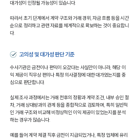
그룹소개
대가성이 인정될 가능성이 있습니다.
대륜의 강점
오시는 길
따라서 초기 단계에서 계약 구조와 거래 경위, 자금 흐름 등을 시간
글로벌 파트너 로펌
순으로 정리하고 관련 자료를 체계적으로 확보하는 것이 중요합니
고객의 소리
다.
통합검색
AI대륜
고의성 및 대가성 판단 기준
업무사례
수사기관은 금전이나 편익이 오갔다는 사실만이 아니라, 해당 이
형사 주요 업무사례
익 제공이 직무상 편의나 특정 의사결정에 대한 대가였는지를 중
사례분석/최신동향
심으로 판단합니다.
형사 법률정보
법률지식인
형사소송·상담후기
실제 조사 과정에서는 거래 전후의 정황과 계약 조건, 내부 승인 절
차, 거래 상대방과의 관계 등을 종합적으로 검토하며, 특히 일반적
인 거래 구조와 비교해 비정상적인 이익 제공이 있었는지를 분석
업무분야
하는 경우가 많습니다.
형사그룹 업무
예를 들어 계약 체결 직후 금전이 지급되었거나, 특정 업체에 유리
전체