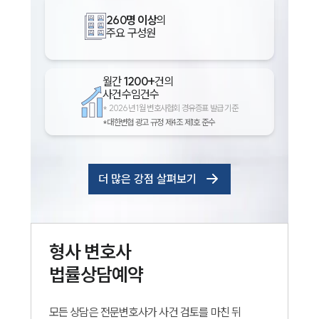
260명 이상
의
주요 구성원
월간
1200+
건의
사건수임건수
*
2026년 1월 변호사협회 경유증표 발급 기준
*대한변협 광고 규정 제4조 제1호 준수
더 많은 강점 살펴보기
형사
변호사
법률상담예약
모든 상담은 전문변호사가 사건 검토를 마친 뒤