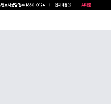
변호사상담 접수
1660-0124
인재채용
AI대륜
구성원 소개
소식/자료