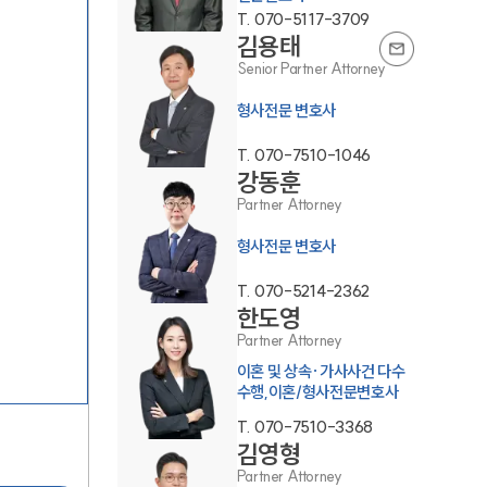
T.
070-5117-3709
김용태
Senior Partner Attorney
형사전문 변호사
T.
070-7510-1046
강동훈
그룹소개
Partner Attorney
형사전문 변호사
그룹소개
T.
070-5214-2362
대륜의 강점
한도영
Partner Attorney
오시는 길
이혼 및 상속·가사사건 다수
글로벌 파트너 로펌
수행,이혼/형사전문변호사
T.
070-7510-3368
고객의 소리
김영형
Partner Attorney
통합검색