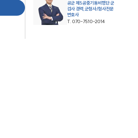
공군 제5공중기동비행단 군
검사 경력,군형사/형사전문
AI대륜
변호사
T.
070-7510-2014
업무사례
형사 주요 업무사례
사례분석/최신동향
형사 법률정보
법률지식인
형사소송·상담후기
업무분야
형사그룹 업무