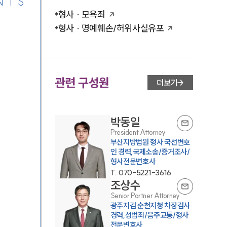
NTS
형사 · 모욕죄
형사 · 명예훼손/허위사실유포
관련 구성원
더보기
박동일
President Attorney
부산지방법원 형사 국선변호
인 경력,국제소송/증거조사/
형사전문변호사
T.
070-5221-3616
조상수
Senior Partner Attorney
광주지검 순천지청 차장검사
경력,성범죄/음주교통/형사
전문변호사