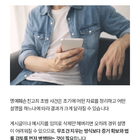
그룹소개
그룹소개
대륜의 강점
오시는 길
글로벌 파트너 로펌
고객의 소리
통합검색
AI대륜
업무사례
형사 주요 업무사례
명예훼손친고죄 초범 사건은 초기에 어떤 자료를 정리하고 어떤 
사례분석/최신동향
설명을 하느냐에 따라 결과가 크게 달라질 수 있습니다. 
형사 법률정보
법률지식인
형사소송·상담후기
게시글이나 메시지를 임의로 삭제만 해버리면 오히려 경위 설명
이 어려워질 수 있으므로, 
무조건 지우는 방식보다 증거 확보와 법
률 검토를 먼저 병행하는 것이 필요
합니다. 