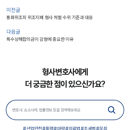
이전글
통화위조죄 위조지폐 형사 처벌 수위 기준과 대응
다음글
특수상해합의금이 감형에 중요한 이유
형사변호사에게
더 궁금한 점이 있으신가요?
#
산업안전
#
횡령
#
마약
#
의료법
#
조세범
#
무죄