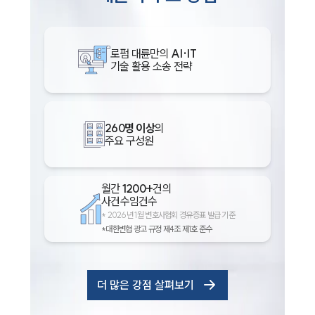
로펌 대륜만의
AI·IT
기술 활용 소송 전략
260명 이상
의
주요 구성원
월간
1200+
건의
사건수임건수
*
2026년 1월 변호사협회 경유증표 발급 기준
*대한변협 광고 규정 제4조 제1호 준수
더 많은 강점 살펴보기