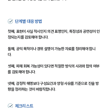
업무분야
형사그룹 업무
전체
단계별 대응 방법
첫째, 표현이 사실 적시인지 의견 표명인지, 특정성과 공연성이 인
구성원 소개
정되는지를 검토해야 합니다. 
형사전문변호사
둘째, 공익 목적이나 경위 설명이 가능한 자료를 정리해야 합니
다. 
소식/자료
셋째, 피해 회복 가능성이 있다면 적절한 방식의 사과와 합의 여부
언론보도
를 검토해야 합니다. 
공지사항
법률 블로그
법률서식
넷째, 감정적 해명보다 구성요건과 양형 사유를 기준으로 진술 방
뉴스레터/브로슈어
향을 정리하는 것이 바람직합니다.
세미나
체크리스트