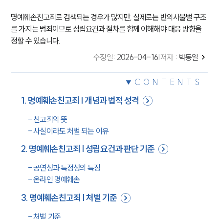
명예훼손친고죄로 검색되는 경우가 많지만, 실제로는 반의사불벌 구조
를 가지는 범죄이므로 성립요건과 절차를 함께 이해해야 대응 방향을
정할 수 있습니다.
수정일
:
2026-04-16
|
저자 :
박동일
CONTENTS
1
.
명예훼손친고죄 | 개념과 법적 성격
-
친고죄의 뜻
-
사실이라도 처벌 되는 이유
2
.
명예훼손친고죄 | 성립요건과 판단 기준
-
공연성과 특정성의 특징
-
온라인 명예훼손
3
.
명예훼손친고죄 | 처벌 기준
-
처벌 기준