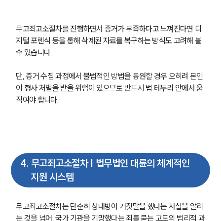
업무분야
무고죄고소절차를 진행하면서 증거가 부족하다고 느껴진다면 디
형사그룹 업무
전체
지털 포렌식 등을 통해 삭제된 자료를 복구하는 방식도 고려해 볼 
수 있습니다.
구성원 소개
단, 증거 수집 과정에서 불법적인 방법을 동원할 경우 오히려 본인
이 형사 처벌을 받을 위험이 있으므로 반드시 법 테두리 안에서 움
형사전문변호사
직여야 합니다.
소식/자료
언론보도
공지사항
4
.
무고죄고소절차 | 법무법인 대륜의 체계적인
법률 블로그
법률서식
지원 시스템
뉴스레터/브로슈어
세미나
무고죄고소절차는 단순히 상대방이 거짓말을 했다는 사실을 알리
는 것을 넘어, 국가 기관을 기망했다는 죄를 묻는 고도의 법리적 과