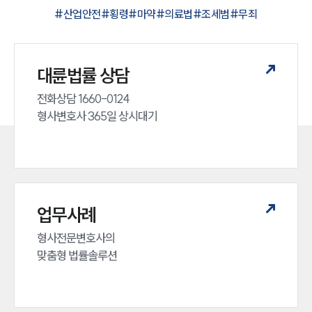
#
산업안전
#
횡령
#
마약
#
의료법
#
조세범
#
무죄
대륜법률 상담
전화상담 1660-0124 

형사변호사 365일 상시대기
업무사례
형사전문변호사의 

맞춤형 법률솔루션