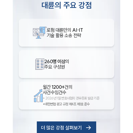
대륜의 주요 강점
로펌 대륜만의
AI·IT
기술 활용 소송 전략
260명 이상
의
주요 구성원
월간
1200+
건의
사건수임건수
*
2026년 1월 변호사협회 경유증표 발급 기준
*대한변협 광고 규정 제4조 제1호 준수
더 많은 강점 살펴보기