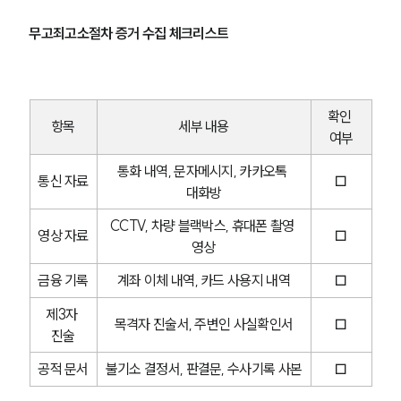
무고죄고소절차 증거 수집 체크리스트
그룹소개
그룹소개
대륜의 강점
확인 
오시는 길
항목
세부 내용
여부
글로벌 파트너 로펌
고객의 소리
통화 내역, 문자메시지, 카카오톡 
통합검색
통신 자료
□
대화방
AI대륜
CCTV, 차량 블랙박스, 휴대폰 촬영 
영상 자료
□
업무사례
영상
금융 기록
계좌 이체 내역, 카드 사용지 내역
□
형사 주요 업무사례
사례분석/최신동향
제3자 
형사 법률정보
목격자 진술서, 주변인 사실확인서
□
진술
법률지식인
형사소송·상담후기
공적 문서
불기소 결정서, 판결문, 수사기록 사본
□