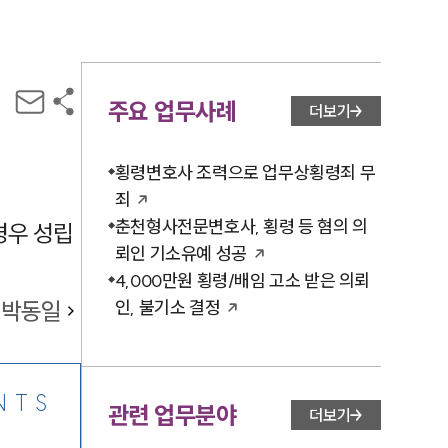
주요 업무사례
더보기
횡령변호사 조력으로 업무상횡령죄 무
죄
춘천형사전문변호사, 횡령 등 혐의 의
경우 성립
뢰인 기소유예 성공
4,000만원 횡령/배임 고소 받은 의뢰
박동일
인, 불기소 결정
NTS
관련 업무분야
더보기