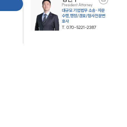
President Attorney
AI대륜
대규모 기업법무 소송·자문
수행,행정/경호/형사전문변
호사
업무사례
T.
070-5221-2387
형사 주요 업무사례
사례분석/최신동향
형사 법률정보
법률지식인
형사소송·상담후기
업무분야
형사그룹 업무