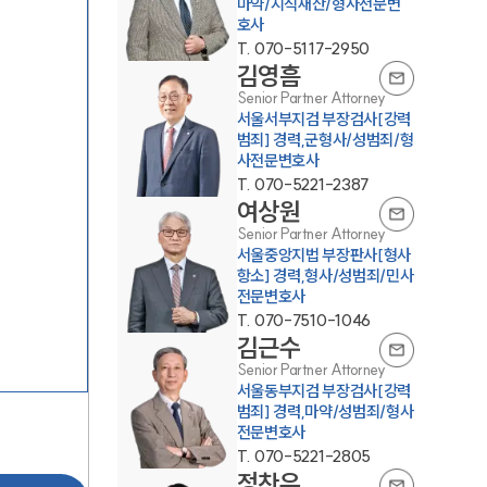
마약/지식재산/형사전문변
호사
T.
070-5117-2950
김영흠
Senior Partner Attorney
서울서부지검 부장검사[강력
범죄] 경력,군형사/성범죄/형
사전문변호사
T.
070-5221-2387
그룹소개
여상원
Senior Partner Attorney
서울중앙지법 부장판사[형사
그룹소개
항소] 경력,형사/성범죄/민사
전문변호사
대륜의 강점
T.
070-7510-1046
김근수
오시는 길
Senior Partner Attorney
서울동부지검 부장검사[강력
글로벌 파트너 로펌
범죄] 경력,마약/성범죄/형사
전문변호사
고객의 소리
T.
070-5221-2805
정찬우
통합검색