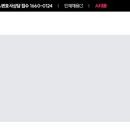
변호사상담 접수
1660-0124
인재채용
AI대륜
구성원 소개
소식/자료