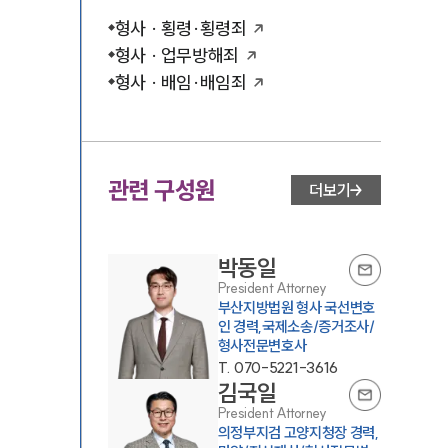
형사 · 횡령·횡령죄
형사 · 업무방해죄
형사 · 배임·배임죄
관련 구성원
더보기
박동일
President Attorney
부산지방법원 형사 국선변호
인 경력,국제소송/증거조사/
형사전문변호사
T.
070-5221-3616
김국일
President Attorney
의정부지검 고양지청장 경력,