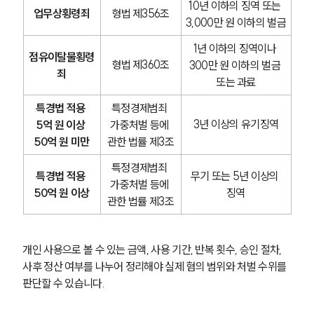
10년 이하의 징역 또는 
업무상횡령죄
형법 제356조
3,000만 원 이하의 벌금
1년 이하의 징역이나 
점유이탈물횡령
형법 제360조
300만 원 이하의 벌금 
죄
또는 과료
특경법 적용 
특정경제범죄 
3년 이상의 유기징역
5억 원 이상 
가중처벌 등에 
50억 원 미만
관한 법률 제3조
특정경제범죄 
특경법 적용 
무기 또는 5년 이상의 
가중처벌 등에 
50억 원 이상
징역
관한 법률 제3조
개인 사용으로 볼 수 있는 금액, 사용 기간, 반복 횟수, 승인 절차, 
사후 정산 여부를 나누어 정리해야 실제 혐의 범위와 처벌 수위를 
판단할 수 있습니다.