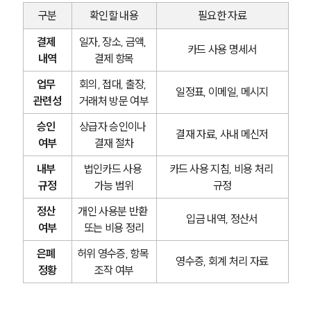
구분
확인할 내용
필요한 자료
결제 
일자, 장소, 금액, 
카드 사용 명세서
내역
결제 항목
업무 
회의, 접대, 출장, 
일정표, 이메일, 메시지
관련성
거래처 방문 여부
승인 
상급자 승인이나 
결재 자료, 사내 메신저
여부
결재 절차
내부 
법인카드 사용 
카드 사용 지침, 비용 처리 
규정
가능 범위
규정
정산 
개인 사용분 반환 
입금 내역, 정산서
여부
또는 비용 정리
은폐 
허위 영수증, 항목 
영수증, 회계 처리 자료
정황
조작 여부