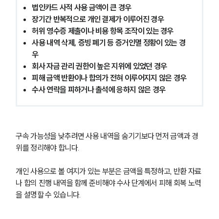
글로벌 파트너 로펌
법인카드 사적 사용 금액이 큰 경우
고객의 소리
장기간 반복적으로 개인 결제가 이루어진 경우
통합검색
허위 영수증 제출이나 비용 항목 조작이 있는 경우
AI대륜
사용 내역 삭제, 증빙 폐기 등 증거인멸 정황이 있는 경
우
업무사례
회사 자금 관리 권한이 높은 지위에 있었던 경우
피해 금액 반환이나 합의가 전혀 이루어지지 않은 경우
형사 주요 업무사례
수사 연락을 피하거나 출석에 응하지 않은 경우
사례분석/최신동향
형사 법률정보
법률지식인
형사소송·상담후기
구속 가능성을 낮추려면 사용 내역을 숨기기보다 먼저 금액과 경
위를 정리해야 합니다.
업무분야
개인 사용으로 볼 여지가 있는 부분은 금액을 특정하고, 반환 자료
형사그룹 업무
나 합의 진행 내역을 함께 준비해야 수사 단계에서 피해 회복 노력
전체
을 설명할 수 있습니다.
구성원 소개