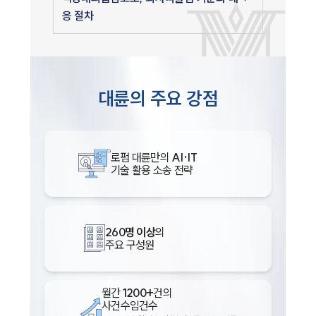
응 절차
대륜의 주요 강점
로펌 대륜만의
AI·IT
기술 활용 소송 전략
260명 이상
의
주요 구성원
월간
1200+
건의
사건수임건수