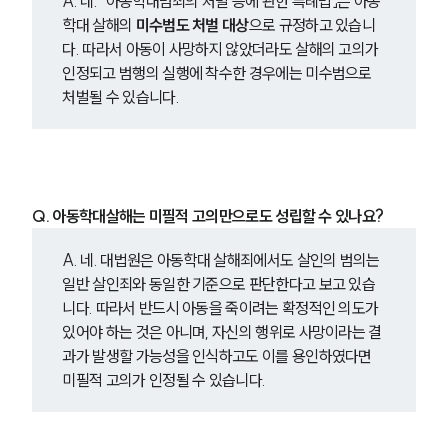
A. 네. 「아동학대범죄의 처벌 등에 관한 특례법」은 아동
형사전문변호사
학대 살해의 
미수범도 처벌 대상
으로 규정하고 있습니
다. 따라서 아동이 사망하지 않았더라도 살해의 고의가 
인정되고 범행의 실행에 착수한 경우에는 미수범으로 
소식/자료
처벌될 수 있습니다.
언론보도
공지사항
법률 블로그
법률서식
뉴스레터/브로슈어
Q. 아동학대살해는 미필적 고의만으로도 성립할 수 있나요?
세미나
A. 네. 대법원은 아동학대 살해죄에서도 살인의 범의는 
일반 살인죄와 동일한 기준으로 판단한다고 보고 있습
대륜법률상담예약
니다. 따라서 반드시 아동을 죽이려는 확정적인 의도가 
있어야 하는 것은 아니며, 자신의 행위로 사망이라는 결
대륜법률상담예약
과가 발생할 가능성을 인식하고도 이를 용인하였다면 
미필적 고의가 인정될 수 있습니다.