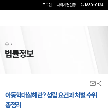
로그인
나의사건현황
1660-0124
법률정보
아동학대살해란? 성립 요건과 처벌 수위
총정리