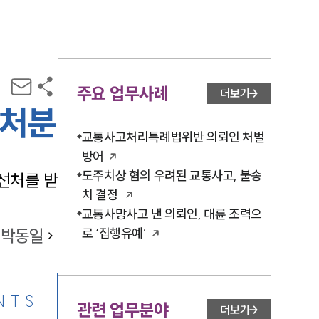
주요 업무사례
더보기
 처분
교통사고처리특례법위반 의뢰인 처벌
방어
도주치상 혐의 우려된 교통사고, 불송
선처를 받
치 결정
교통사망사고 낸 의뢰인, 대륜 조력으
박동일
로 ‘집행유예’
NTS
관련 업무분야
더보기