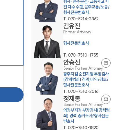
형사·음주운전·교통사고 사
건 다수 수행,음주교통/노동/
형사전문변호사
T.
070-5214-2362
김유진
Partner Attorney
형사전문변호사
그룹소개
T.
070-7510-1755
안승진
Senior Partner Attorney
그룹소개
광주지검 순천지청 부장검사
[강력범죄] 경력,마약/경호/
대륜의 강점
형사전문변호사
T.
070-7510-2016
오시는 길
정재봉
글로벌 파트너 로펌
Senior Partner Attorney
의정부지검 부장검사[강력범
죄] 경력,증거조사/형사전문
고객의 소리
변호사
T.
070-7510-1820
통합검색