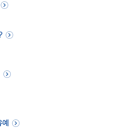
?
항
유예