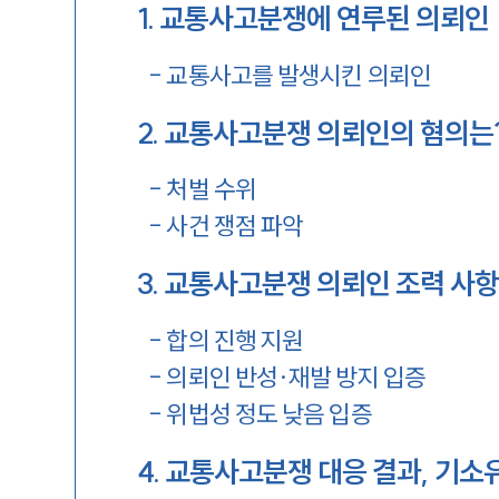
1
.
교통사고분쟁에 연루된 의뢰인
-
교통사고를 발생시킨 의뢰인
2
.
교통사고분쟁 의뢰인의 혐의는
-
처벌 수위
-
사건 쟁점 파악
3
.
교통사고분쟁 의뢰인 조력 사
-
합의 진행 지원
-
의뢰인 반성·재발 방지 입증
-
위법성 정도 낮음 입증
4
.
교통사고분쟁 대응 결과, 기소