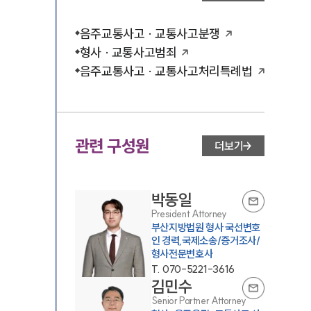
음주교통사고 · 교통사고분쟁
형사 · 교통사고범죄
음주교통사고 · 교통사고처리특례법
관련 구성원
더보기
박동일
President Attorney
부산지방법원 형사 국선변호
인 경력,국제소송/증거조사/
형사전문변호사
T.
070-5221-3616
김민수
Senior Partner Attorney