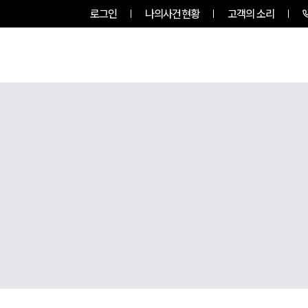
로그인
나의사건현황
고객의 소리
그룹소개
업무사례
업무분야