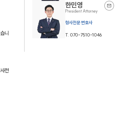
한민영
AI대륜
President Attorney
형사전문 변호사
업무사례
었습니
T.
070-7510-1046
형사 주요 업무사례
사례분석/최신동향
형사 법률정보
형사전
법률지식인
형사소송·상담후기
업무분야
형사그룹 업무