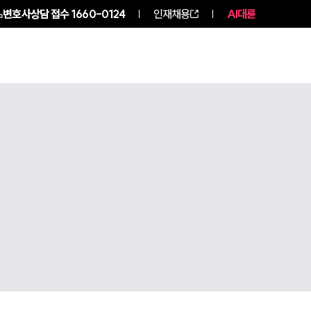
변호사상담 접수
1660-0124
인재채용
AI대륜
구성원 소개
소식/자료