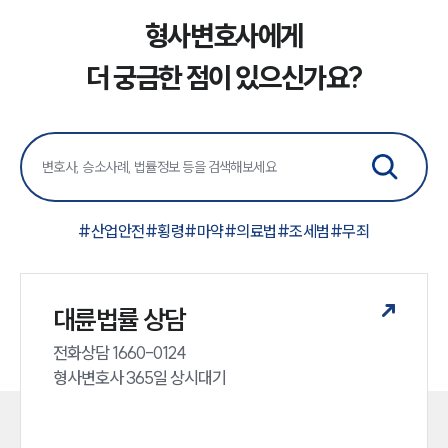
형사변호사에게
더 궁금한 점이 있으신가요?
#
산업안전
#
횡령
#
마약
#
의료법
#
조세범
#
무죄
대륜법률 상담
전화상담 1660-0124 

형사변호사 365일 상시대기