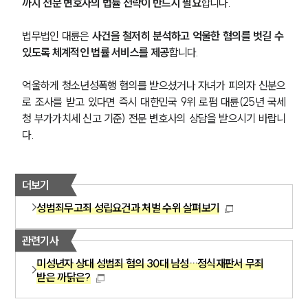
까지 전문 변호사의 법률 전략이 반드시 필요
합니다.
법무법인 대륜은 
사건을 철저히 분석하고 억울한 혐의를 벗길 수 
있도록 체계적인 법률 서비스를 제공
합니다.
억울하게 청소년성폭행 혐의를 받으셨거나 자녀가 피의자 신분으
로 조사를 받고 있다면 즉시 대한민국 9위 로펌 대륜(25년 국세
그룹소개
청 부가가치세 신고 기준) 전문 변호사의 상담을 받으시기 바랍니
다.
그룹소개
대륜의 강점
오시는 길
글로벌 파트너 로펌
더보기
고객의 소리
성범죄무고죄 성립요건과 처벌 수위 살펴보기
통합검색
AI대륜
관련기사
업무사례
미성년자 상대 성범죄 혐의 30대 남성…정식재판서 무죄
받은 까닭은?
형사 주요 업무사례