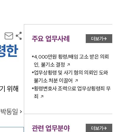
주요 업무사례
더보기
령한
4,000만원 횡령/배임 고소 받은 의뢰
인, 불기소 결정
업무상횡령 및 사기 혐의 의뢰인 도와
불기소 처분 이끌어
기 위해
횡령변호사 조력으로 업무상횡령죄 무
죄
박동일
관련 업무분야
더보기