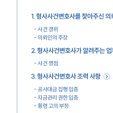
1
.
형사사건변호사를 찾아주신 의
-
사건 경위
-
의뢰인의 주장
2
.
형사사건변호사가 알려주는 
-
사건 쟁점
3
.
형사사건변호사 조력 사항
-
공사대금 집행 입증
-
자금관리 권한 입증
-
횡령 고의 부정