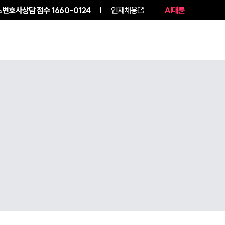
변호사상담 접수
1660-0124
인재채용
AI대륜
구성원 소개
소식/자료