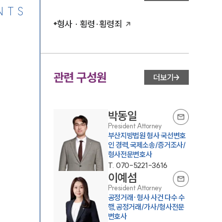
NTS
형사 · 횡령·횡령죄
관련 구성원
더보기
박동일
President Attorney
부산지방법원 형사 국선변호
인 경력,국제소송/증거조사/
형사전문변호사
T.
070-5221-3616
이예섬
President Attorney
공정거래·형사 사건 다수 수
행,공정거래/가사/형사전문
변호사