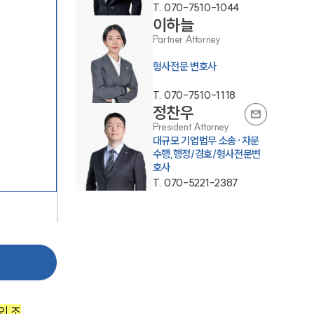
T.
070-7510-1044
이하늘
Partner Attorney
형사전문 변호사
T.
070-7510-1118
정찬우
President Attorney
그룹소개
대규모 기업법무 소송·자문
수행,행정/경호/형사전문변
호사
그룹소개
T.
070-5221-2387
대륜의 강점
오시는 길
글로벌 파트너 로펌
고객의 소리
통합검색
인 조