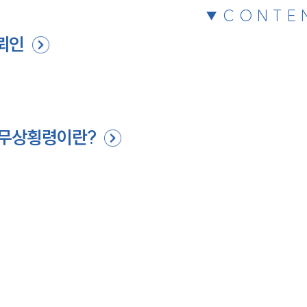
CONTE
뢰인
업무상횡령이란?