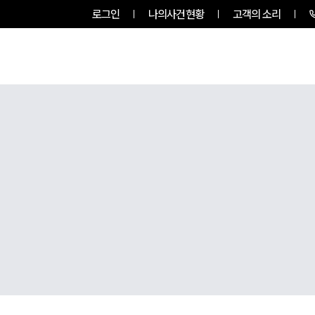
로그인
나의사건현황
고객의 소리
그룹소개
업무사례
업무분야