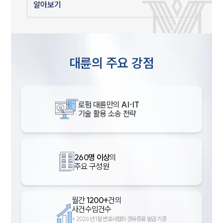
알아보기
대륜의 주요 강점
로펌 대륜만의
AI·IT
기술 활용 소송 전략
260명 이상
의
주요 구성원
월간
1200+
건의
사건수임건수
*
2026년 1월 변호사협회 경유증표 발급 기준