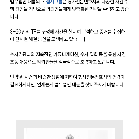
법무법인 대륜의 🔗
형사그룹
은 형사전문변호사의 다양한 사건 수
행 경험을 기반으로 의뢰인들에게 맞춤화된 전략을 수립하고 있습
니다. 
3~20인의 TF를 구성해 사건을 철저히 분석하고 증거를 수집하
그룹소개
며 단계별 해결 방안을 모색하고 있습니다. 
그룹소개
대륜의 강점
수사기관과의 지속적인 커뮤니케이션, 수사 입회 등을 통한 사건 
오시는 길
초동 대응으로 의뢰인들을 적극적으로 조력하고 있습니다. 
글로벌 파트너 로펌
고객의 소리
만약 위 사건과 비슷한 상황에 처하여 형사전문변호사의 협력이 
통합검색
필요하시다면, 언제든지 법무법인 대륜을 찾아주시기 바랍니다.
AI대륜
업무사례
형사 주요 업무사례
사례분석/최신동향
형사 법률정보
법률지식인