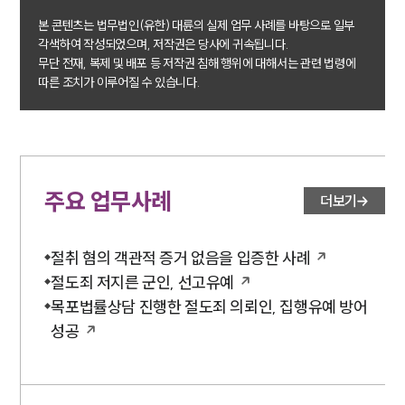
세미나
본 콘텐츠는 법무법인(유한) 대륜의 실제 업무 사례를 바탕으로 일부
각색하여 작성되었으며, 저작권은 당사에 귀속됩니다.
대륜법률상담예약
무단 전재, 복제 및 배포 등 저작권 침해 행위에 대해서는 관련 법령에
따른 조치가 이루어질 수 있습니다.
대륜법률상담예약
주요 업무사례
더보기
절취 혐의 객관적 증거 없음을 입증한 사례
절도죄 저지른 군인, 선고유예
목포법률상담 진행한 절도죄 의뢰인, 집행유예 방어
성공