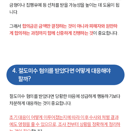
금형이나 집행유예 등 선처를 받을 가능성을 높이는 데 도움이 됩
형사 주요 업무사례
니다.
사례분석/최신동향
형사 법률정보
그래서
 합의금은 금액만 결정하는 것이 아니라 피해자와 원만하
법률지식인
게 합의하는 과정까지 함께 신중하게 진행하는 것
이 중요합니다.
형사소송·상담후기
업무분야
형사그룹 업무
4
.
절도미수 혐의를 받았다면 어떻게 대응해야
전체
할까?
구성원 소개
절도미수 혐의를 받았다면 당황한 마음에 성급하게 행동하기보다 
형사전문변호사
차분하게 대응하는 것이 중요합니다. 
초기 대응이 어떻게 이루어졌는지에 따라 이후 수사와 처벌 결과
소식/자료
에도 영향을 줄 수 있으므로, 조사 전부터 상황을 정확하게 정리하