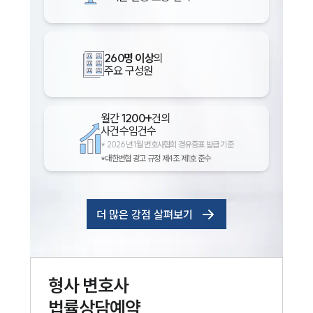
260명 이상
의
주요 구성원
월간
1200+
건의
사건수임건수
*
2026년 1월 변호사협회 경유증표 발급 기준
*대한변협 광고 규정 제4조 제1호 준수
더 많은 강점 살펴보기
형사
변호사
법률상담예약