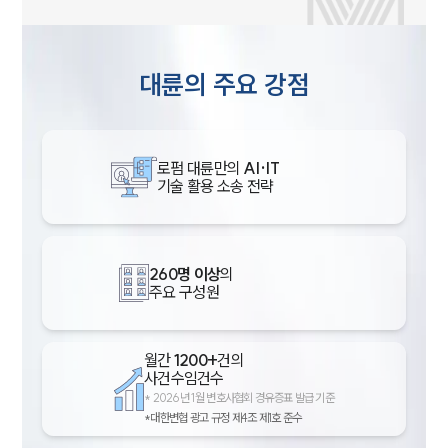
대륜의 주요 강점
로펌 대륜만의
AI·IT
기술 활용 소송 전략
260명 이상
의
주요 구성원
월간
1200+
건의
사건수임건수
*
2026년 1월 변호사협회 경유증표 발급 기준
*대한변협 광고 규정 제4조 제1호 준수