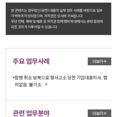
본 콘텐츠는 법무법인(유한) 대륜의 실제 업무 사례를 바탕으로 일부
업무분야
각색하여 작성되었으며, 저작권은 당사에 귀속됩니다.
무단 전재, 복제 및 배포 등 저작권 침해 행위에 대해서는 관련 법령에
형사그룹 업무
따른 조치가 이루어질 수 있습니다.
전체
구성원 소개
형사전문변호사
주요 업무사례
더보기
소식/자료
합병 취소 보복으로 형사고소 당한 기업대표이사, 혐
의없음 ‘불기소’
언론보도
공지사항
법률 블로그
법률서식
뉴스레터/브로슈어
관련 업무분야
세미나
더보기