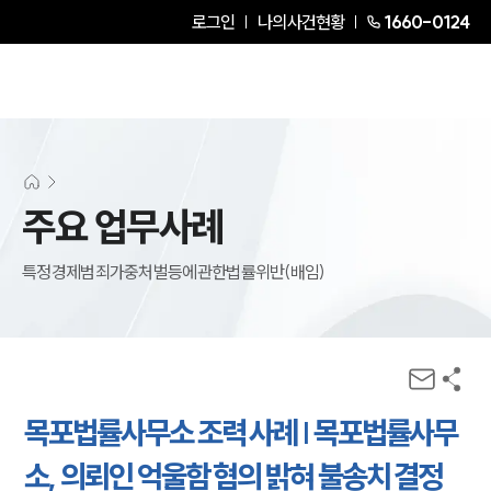
로그인
나의사건현황
1660-0124
주요 업무사례
특정경제범죄가중처벌등에관한법률위반(배임)
목포법률사무소 조력 사례 | 목포법률사무
소, 의뢰인 억울함 혐의 밝혀 불송치 결정