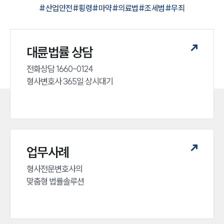
#
산업안전
#
횡령
#
마약
#
의료법
#
조세범
#
무죄
대륜법률 상담
전화상담 1660-0124 

형사변호사 365일 상시대기
업무사례
형사전문변호사의 

맞춤형 법률솔루션