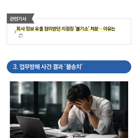
관련기사
회사 정보 유출 혐의받던 지점장 '불기소' 처분… 이유는
3
.
업무방해 사건 결과 ‘불송치’