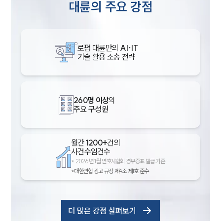
대륜의 주요 강점
로펌 대륜만의
AI·IT
기술 활용 소송 전략
260명 이상
의
주요 구성원
월간
1200+
건의
사건수임건수
*
2026년 1월 변호사협회 경유증표 발급 기준
*대한변협 광고 규정 제4조 제1호 준수
더 많은 강점 살펴보기