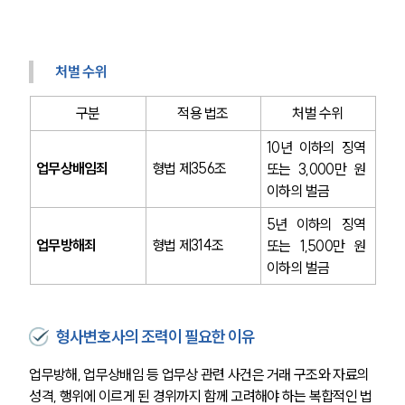
처벌 수위
구분
적용 법조
처벌 수위
10년 이하의 징역 
업무상배임죄
형법 제356조
또는 3,000만 원 
이하의 벌금
5년 이하의 징역 
업무방해죄
형법 제314조
또는 1,500만 원 
그룹소개
이하의 벌금
그룹소개
대륜의 강점
오시는 길
형사변호사의 조력이 필요한 이유
글로벌 파트너 로펌
고객의 소리
업무방해, 업무상배임 등 업무상 관련 사건은 거래 구조와 자료의 
통합검색
성격, 행위에 이르게 된 경위까지 함께 고려해야 하는 복합적인 법
AI대륜