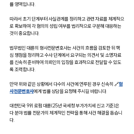
률 영역입니다.
업무사례
따라서 초기 단계부터 사실관계를 정리하고 관련 자료를 체계적으
로 확보하여 각 혐의의 성립 여부를 법리적으로 구분해 대응하는 
형사 주요 업무사례
것이 중요합니다.
사례분석/최신동향
형사 법률정보
법률지식인
법무법인 대륜의 형사전문변호사는 사건의 흐름을 검토한 뒤 핵
형사소송·상담후기
심 쟁점을 정리하고 수사 단계에서 요구되는 의견서 및 소명자료
를 신속히 준비하여 의뢰인의 입장을 효과적으로 전달할 수 있도
록 조력합니다.
업무분야
만약 위와 같은 상황에서 다수의 사건에 연루된 경우 신속히 🔗
형
형사그룹 업무
전체
사전문변호사
에게 법률 상담을 요청해 주시길 바랍니다.
대한민국 9위 로펌 대륜(25년 국세청 부가가치세 신고 기준)은 
구성원 소개
다 분야 법률 전문가의 체계적인 전략을 통해 사건 해결을 돕습니
다.
형사전문변호사