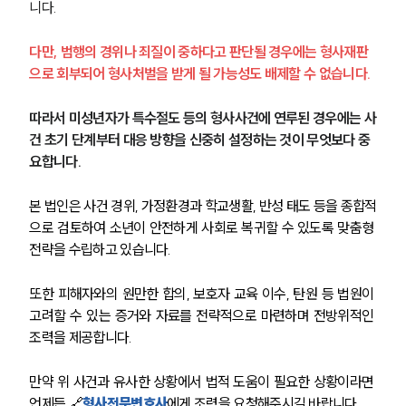
니다.
법률 블로그
법률서식
뉴스레터/브로슈어
다만, 범행의 경위나 죄질이 중하다고 판단될 경우에는 형사재판
세미나
으로 회부되어 형사처벌을 받게 될 가능성도 배제할 수 없습니다.
따라서 미성년자가 특수절도 등의 형사사건에 연루된 경우에는 사
대륜법률상담예약
건 초기 단계부터 대응 방향을 신중히 설정하는 것이 무엇보다 중
대륜법률상담예약
요합니다.
본 법인은 사건 경위, 가정환경과 학교생활, 반성 태도 등을 종합적
으로 검토하여 소년이 안전하게 사회로 복귀할 수 있도록 맞춤형 
전략을 수립하고 있습니다.
또한 피해자와의 원만한 합의, 보호자 교육 이수, 탄원 등 법원이 
고려할 수 있는 증거와 자료를 전략적으로 마련하며 전방위적인 
조력을 제공합니다.
만약 위 사건과 유사한 상황에서 법적 도움이 필요한 상황이라면 
언제든 🔗
형사전문변호사
에게 조력을 요청해주시길 바랍니다.