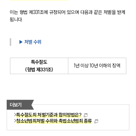
이는 형법 제331조에 규정되어 있으며 다음과 같은 처벌을 받게 
됩니다.
▶ 처벌 수위
그룹소개
특수절도
1년 이상 10년 이하의 징역
그룹소개
(형법 제331조)
대륜의 강점
오시는 길
글로벌 파트너 로펌
고객의 소리
통합검색
AI대륜
더보기
특수절도죄 처벌기준과 합의방법은?
업무사례
청소년범죄처벌 수위와 촉법소년범죄 종류
형사 주요 업무사례