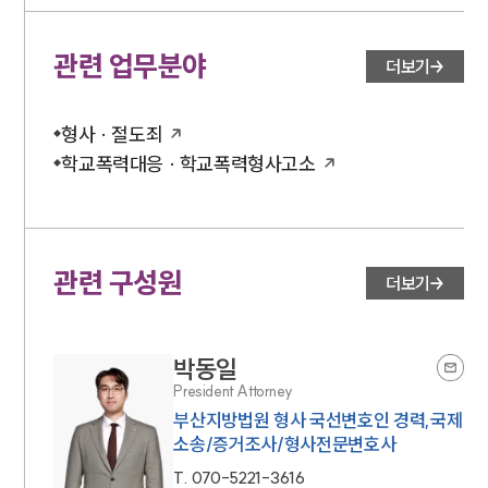
관련 업무분야
더보기
형사 · 절도죄
학교폭력대응 · 학교폭력형사고소
관련 구성원
더보기
박동일
President Attorney
부산지방법원 형사 국선변호인 경력,국제
소송/증거조사/형사전문변호사
T.
070-5221-3616