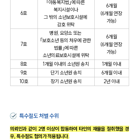
｢아동복지법｣에 따른 
6개월
복지시설이나
6호
(6개월 연장 
그 밖의 소년보호시설에 
가능)
감호 위탁
병원, 요양소 또는 
6개월
｢보호소년 등의 처우에 관한 
7호
(6개월 연장 
법률｣에 따른
가능)
소년의료보호시설에 위탁
8호
1개월 이내의 소년원 송치
1개월 이내
9호
단기 소년원 송치
6개월 이내
10호
장기 소년원 송치
2년 이내
특수절도 처벌 수위
의뢰인과 같이 2명 이상이 합동하여 타인의 재물을 절취했을 경
우, 특수절도 혐의가 적용됩니다.