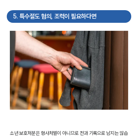
사례분석/최신동향
형사 법률정보
5
.
특수절도 혐의, 조력이 필요하다면
법률지식인
형사소송·상담후기
업무분야
형사그룹 업무
전체
구성원 소개
형사전문변호사
소식/자료
언론보도
소년 보호처분은 형사처벌이 아니므로 전과 기록으로 남지는 않습
공지사항