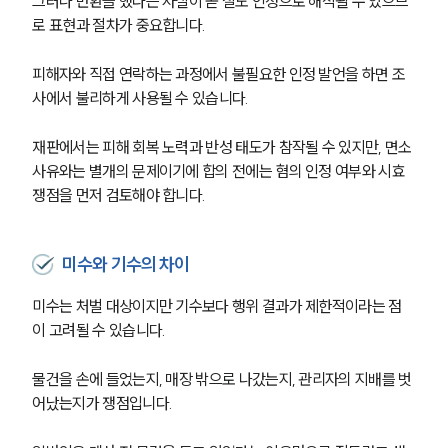
그러나 반환을 했다는 사실이 곧 절도 인정으로 해석될 수 있으므
법률지식인
로 표현과 절차가 중요합니다.
형사소송·상담후기
피해자와 직접 연락하는 과정에서 불필요한 인정 발언을 하면 조
업무분야
사에서 불리하게 사용될 수 있습니다.
형사그룹 업무
재판에서는 피해 회복 노력과 반성 태도가 참작될 수 있지만, 면소 
전체
사유와는 별개의 문제이기에 합의 전에는 혐의 인정 여부와 시효 
쟁점을 먼저 검토해야 합니다.
구성원 소개
미수와 기수의 차이
형사전문변호사
미수는 처벌 대상이지만 기수보다 행위 결과가 제한적이라는 점
이 고려될 수 있습니다.
소식/자료
언론보도
물건을 손에 들었는지, 매장 밖으로 나갔는지, 관리자의 지배를 벗
공지사항
어났는지가 쟁점입니다.
법률 블로그
법률서식