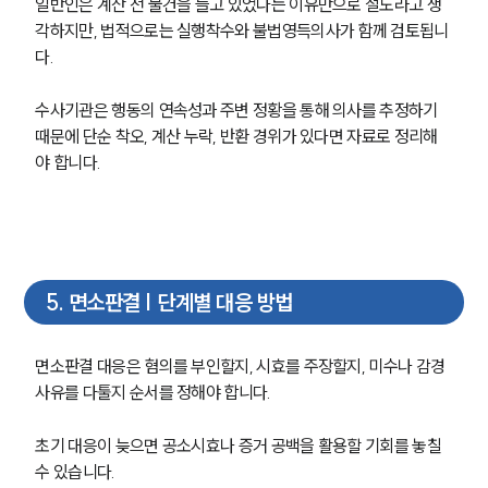
일반인은 계산 전 물건을 들고 있었다는 이유만으로 절도라고 생
뉴스레터/브로슈어
각하지만, 법적으로는 실행착수와 불법영득의사가 함께 검토됩니
세미나
다.
대륜법률상담예약
수사기관은 행동의 연속성과 주변 정황을 통해 의사를 추정하기 
때문에 단순 착오, 계산 누락, 반환 경위가 있다면 자료로 정리해
대륜법률상담예약
야 합니다.
5
.
면소판결 | 단계별 대응 방법
면소판결 대응은 혐의를 부인할지, 시효를 주장할지, 미수나 감경 
사유를 다툴지 순서를 정해야 합니다.
초기 대응이 늦으면 공소시효나 증거 공백을 활용할 기회를 놓칠 
수 있습니다.