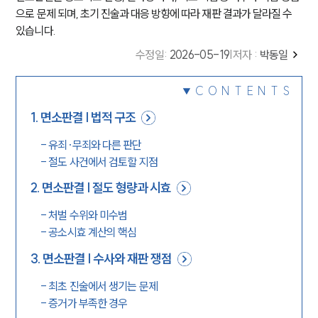
으로 문제 되며, 초기 진술과 대응 방향에 따라 재판 결과가 달라질 수
있습니다.
수정일
:
2026-05-19
|
저자 :
박동일
CONTENTS
1
.
면소판결 | 법적 구조
-
유죄·무죄와 다른 판단
-
절도 사건에서 검토할 지점
2
.
면소판결 | 절도 형량과 시효
-
처벌 수위와 미수범
-
공소시효 계산의 핵심
3
.
면소판결 | 수사와 재판 쟁점
-
최초 진술에서 생기는 문제
-
증거가 부족한 경우