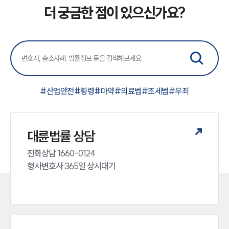
더 궁금한 점이 있으신가요?
#
산업안전
#
횡령
#
마약
#
의료법
#
조세범
#
무죄
대륜법률 상담
전화상담 1660-0124 

형사변호사 365일 상시대기