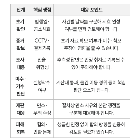
단계
핵심 쟁점
대응 포인트
초기 
범행일·
사건별 날짜를 구분해 시효 완성 
확인
공소시효
여부를 먼저 검토해야 합니다.
증거 
CCTV·
초기 자료 확보 여부가 미수·착오 
확보
결제기록
주장에 영향을 줄 수 있습니다.
조사 
진술 
추측성 답변은 인정 취지로 기록될 수 
대응
위험성
있어 주의해야 합니다.
미수·
실행착수 
계산대 통과, 물건 이동 경위 등이 핵심 
기수 
여부
판단 요소가 됩니다.
판단
재판 
면소·
절차상 면소 사유와 본안 쟁점을 
대응
무죄 주장
구분해 대응해야 합니다.
피해 
합의·
성급한 인정 없이 합의 방향을 신중히 
회복
반환 문제
검토할 필요가 있습니다.