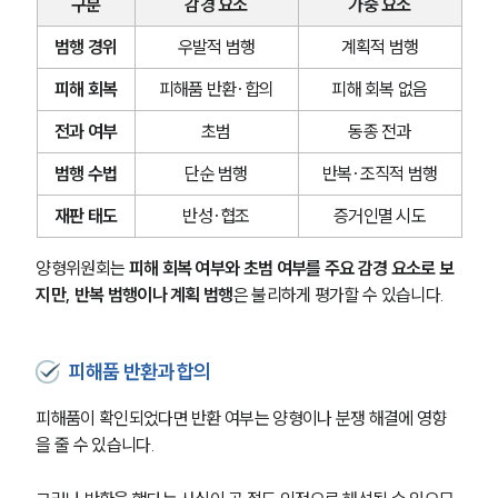
구분
감경 요소
가중 요소
범행 경위
우발적 범행
계획적 범행
피해 회복
피해품 반환·합의
피해 회복 없음
전과 여부
초범
동종 전과
그룹소개
범행 수법
단순 범행
반복·조직적 범행
그룹소개
재판 태도
반성·협조
증거인멸 시도
대륜의 강점
오시는 길
글로벌 파트너 로펌
양형위원회는 
피해 회복 여부와 초범 여부를 주요 감경 요소로 보
고객의 소리
지만, 반복 범행이나 계획 범행
은 불리하게 평가할 수 있습니다.
통합검색
AI대륜
피해품 반환과 합의
업무사례
피해품이 확인되었다면 반환 여부는 양형이나 분쟁 해결에 영향
형사 주요 업무사례
을 줄 수 있습니다.
사례분석/최신동향
형사 법률정보