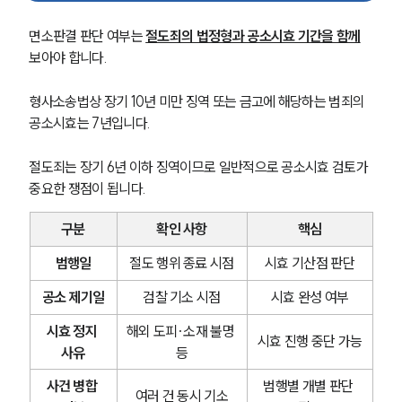
면소판결 판단 여부는 
절도죄의 법정형과 공소시효 기간을 함께
보아야 합니다.
형사소송법상 장기 10년 미만 징역 또는 금고에 해당하는 범죄의 
공소시효는 7년입니다.
절도죄는 장기 6년 이하 징역이므로 일반적으로 공소시효 검토가 
중요한 쟁점이 됩니다.
구분
확인 사항
핵심
범행일
절도 행위 종료 시점
시효 기산점 판단
공소 제기일
검찰 기소 시점
시효 완성 여부
시효 정지 
해외 도피·소재 불명 
시효 진행 중단 가능
사유
등
사건 병합 
범행별 개별 판단 
여러 건 동시 기소