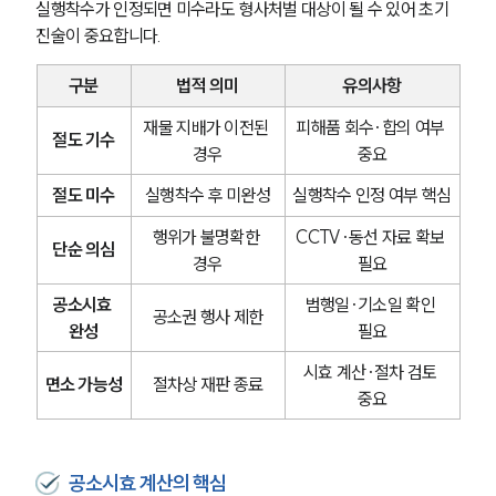
실행착수가 인정되면 미수라도 형사처벌 대상이 될 수 있어 초기 
진술이 중요합니다.
구분
법적 의미
유의사항
재물 지배가 이전된 
피해품 회수·합의 여부 
절도 기수
경우
중요
절도 미수
실행착수 후 미완성
실행착수 인정 여부 핵심
행위가 불명확한 
CCTV·동선 자료 확보 
단순 의심
경우
필요
공소시효 
범행일·기소일 확인 
공소권 행사 제한
완성
필요
시효 계산·절차 검토 
면소 가능성
절차상 재판 종료
중요
공소시효 계산의 핵심