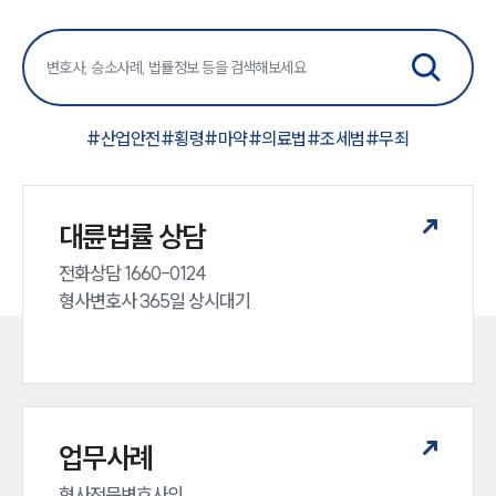
#
산업안전
#
횡령
#
마약
#
의료법
#
조세범
#
무죄
대륜법률 상담
전화상담 1660-0124 

형사변호사 365일 상시대기
업무사례
형사전문변호사의 
