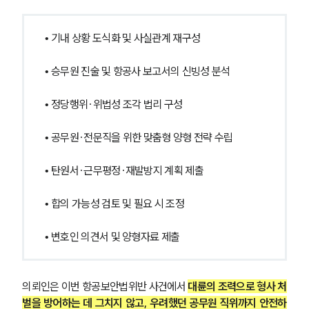
형사소송·상담후기
• 기내 상황 도식화 및 사실관계 재구성
업무분야
• 승무원 진술 및 항공사 보고서의 신빙성 분석
형사그룹 업무
전체
• 정당행위·위법성 조각 법리 구성
구성원 소개
• 공무원·전문직을 위한 맞춤형 양형 전략 수립
형사전문변호사
• 탄원서·근무평정·재발방지 계획 제출
• 합의 가능성 검토 및 필요 시 조정
소식/자료
• 변호인 의견서 및 양형자료 제출
언론보도
공지사항
법률 블로그
법률서식
의뢰인은 이번 항공보안법위반 사건에서 
대륜의 조력으로 형사 처
뉴스레터/브로슈어
벌을 방어하는 데 그치지 않고, 우려했던 공무원 직위까지 안전하
세미나