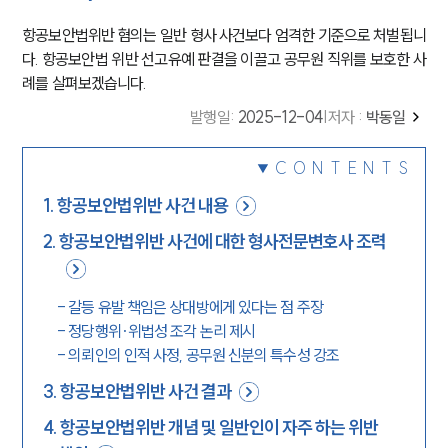
항공보안법위반 혐의는 일반 형사 사건보다 엄격한 기준으로 처벌됩니
다. 항공보안법 위반 선고유예 판결을 이끌고 공무원 직위를 보호한 사
례를 살펴보겠습니다.
발행일
:
2025-12-04
|
저자 :
박동일
CONTENTS
1
.
항공보안법위반 사건 내용
2
.
항공보안법위반 사건에 대한 형사전문변호사 조력
-
갈등 유발 책임은 상대방에게 있다는 점 주장
-
정당행위·위법성 조각 논리 제시
-
의뢰인의 인적 사정, 공무원 신분의 특수성 강조
3
.
항공보안법위반 사건 결과
4
.
항공보안법위반 개념 및 일반인이 자주 하는 위반