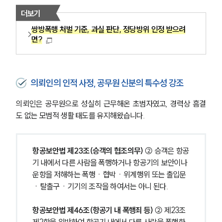
더보기
쌍방폭행 처벌 기준, 과실 판단, 정당방위 인정 받으려
면?
의뢰인의 인적 사정, 공무원 신분의 특수성 강조
의뢰인은 공무원으로 성실히 근무해온 초범자였고, 경력상 흠결
도 없는 모범적 생활 태도를 유지해왔습니다.
항공보안법 제23조(승객의 협조의무) 
② 승객은 항공
기 내에서 다른 사람을 폭행하거나 항공기의 보안이나 
운항을 저해하는 폭행ㆍ협박ㆍ위계행위 또는 출입문
ㆍ탈출구ㆍ기기의 조작을 하여서는 아니 된다.
항공보안법 제46조(항공기 내 폭행죄 등) 
② 제23조