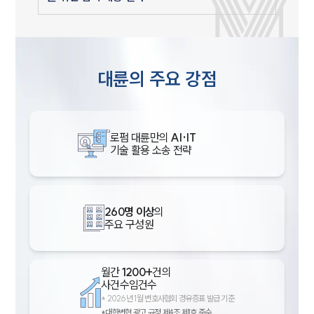
대륜의 주요 강점
로펌 대륜만의
AI·IT
기술 활용 소송 전략
260명 이상
의
주요 구성원
월간
1200+
건의
사건수임건수
*
2026년 1월 변호사협회 경유증표 발급 기준
*대한변협 광고 규정 제4조 제1호 준수