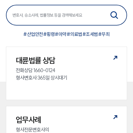
#
산업안전
#
횡령
#
마약
#
의료법
#
조세범
#
무죄
대륜법률 상담
전화상담 1660-0124 

형사변호사 365일 상시대기
업무사례
형사전문변호사의 
