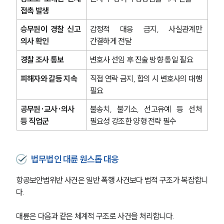
접촉 발생
승무원이 경찰 신고 
감정적 대응 금지, 사실관계만 
의사 확인
간결하게 전달
그룹소개
경찰 조사 통보
변호사 선임 후 진술 방향 통일 필요
그룹소개
피해자와 갈등 지속
직접 연락 금지, 합의 시 변호사의 대행 
대륜의 강점
필요
오시는 길
글로벌 파트너 로펌
공무원·교사·의사 
불송치, 불기소, 선고유예 등 선처 
고객의 소리
등 직업군
필요성 강조한 양형 전략 필수
통합검색
AI대륜
법무법인 대륜 원스톱 대응
업무사례
항공보안법위반 사건은 일반 폭행 사건보다 법적 구조가 복잡합니
형사 주요 업무사례
다.
사례분석/최신동향
형사 법률정보
법률지식인
대륜은 다음과 같은 체계적 구조로 사건을 처리합니다.