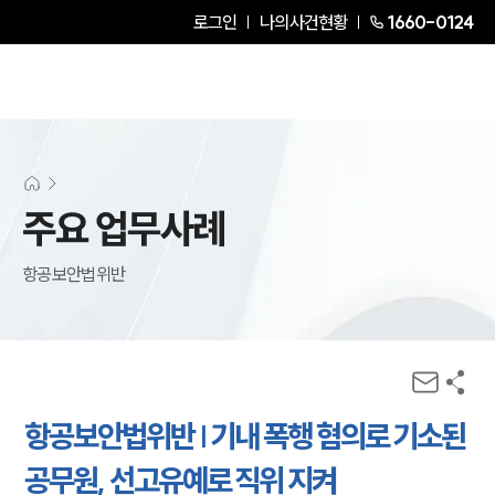
로그인
나의사건현황
1660-0124
주요 업무사례
항공보안법위반
항공보안법위반 | 기내 폭행 혐의로 기소된
공무원, 선고유예로 직위 지켜