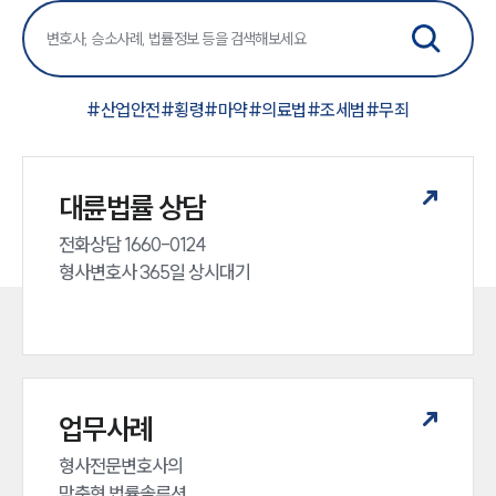
#
산업안전
#
횡령
#
마약
#
의료법
#
조세범
#
무죄
대륜법률 상담
전화상담 1660-0124 

형사변호사 365일 상시대기
업무사례
형사전문변호사의 

맞춤형 법률솔루션