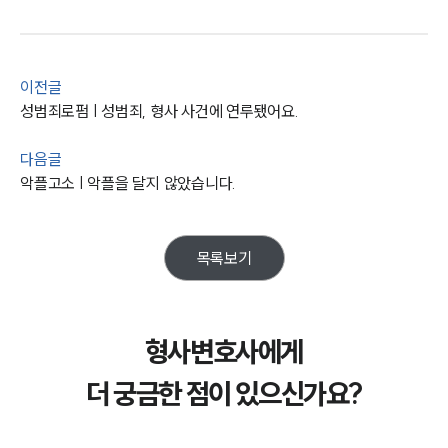
전체
구성원 소개
이전글
성범죄로펌 | 성범죄, 형사 사건에 연루됐어요.
형사전문변호사
다음글
소식/자료
악플고소 | 악플을 달지 않았습니다.
언론보도
공지사항
목록보기
법률 블로그
법률서식
뉴스레터/브로슈어
세미나
형사변호사에게
대륜법률상담예약
더 궁금한 점이 있으신가요?
대륜법률상담예약