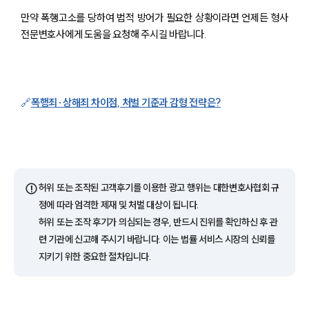
그룹소개
만약 폭행고소를 당하여 법적 방어가 필요한 상황이라면 언제든 형사
대륜의 강점
전문변호사에게 도움을 요청해 주시길 바랍니다.
오시는 길
글로벌 파트너 로펌
고객의 소리
통합검색
AI대륜
🔗
폭행죄·상해죄 차이점, 처벌 기준과 감형 전략은?
업무사례
형사 주요 업무사례
사례분석/최신동향
⚠️
허위 또는 조작된 고객후기를 이용한 광고 행위는 대한변호사협회 규
형사 법률정보
정에 따라 엄격한 제재 및 처벌 대상이 됩니다.
법률지식인
허위 또는 조작 후기가 의심되는 경우, 반드시 진위를 확인하신 후 관
형사소송·상담후기
련 기관에 신고해 주시기 바랍니다. 이는 법률 서비스 시장의 신뢰를
지키기 위한 중요한 절차입니다.
업무분야
형사그룹 업무