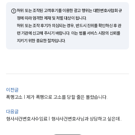
통합검색
AI대륜
⚠️
허위 또는 조작된 고객후기를 이용한 광고 행위는 대한변호사협회 규
정에 따라 엄격한 제재 및 처벌 대상이 됩니다.
업무사례
허위 또는 조작 후기가 의심되는 경우, 반드시 진위를 확인하신 후 관
련 기관에 신고해 주시기 바랍니다. 이는 법률 서비스 시장의 신뢰를
형사 주요 업무사례
지키기 위한 중요한 절차입니다.
사례분석/최신동향
형사 법률정보
법률지식인
형사소송·상담후기
업무분야
이전글
형사그룹 업무
폭행고소 | 제가 폭행으로 고소를 당할 줄은 몰랐습니다.
전체
다음글
형사사건변호사수임료 | 형사사건변호사님과 상담하고 싶은데..
구성원 소개
형사전문변호사