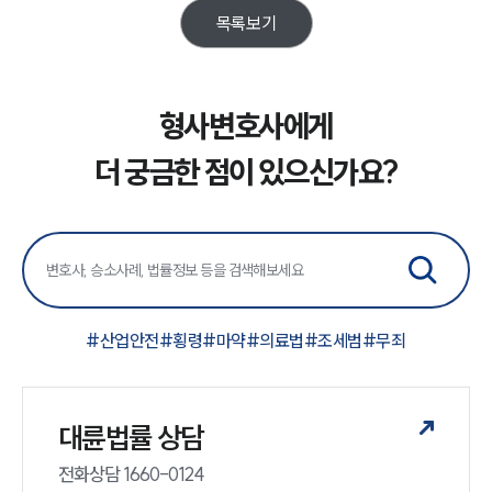
목록보기
소식/자료
언론보도
형사변호사에게
공지사항
법률 블로그
더 궁금한 점이 있으신가요?
법률서식
뉴스레터/브로슈어
세미나
대륜법률상담예약
#
산업안전
#
횡령
#
마약
#
의료법
#
조세범
#
무죄
대륜법률상담예약
대륜법률 상담
전화상담 1660-0124 
