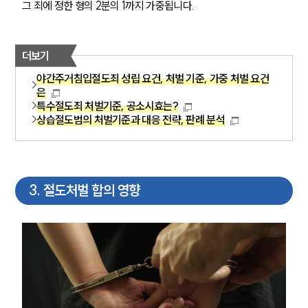
그 죄에 정한 형의 2분의 1까지 가중됩니다.
더보기
야간주거침입절도죄 성립 요건, 처벌 기준, 가중 처벌 요건
은
특수절도죄 처벌기준, 공소시효는?
상습절도범의 처벌기준과 대응 전략, 판례 분석
3
.
절도처벌 합의 영향