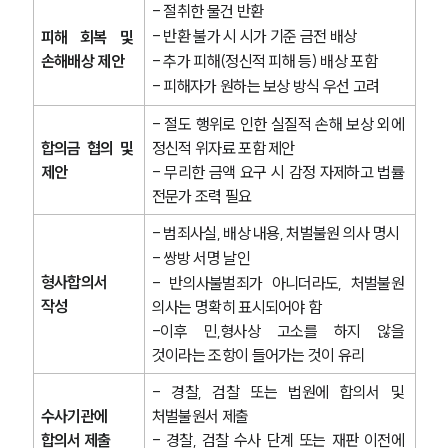
- 절취한 물건 반환
- 반환 불가 시 시가 기준 금전 배상
피해 회복 및 
형사전문변호사
손해배상 제안
- 추가 피해(정신적 피해 등) 배상 포함
- 피해자가 원하는 보상 방식 우선 고려
소식/자료
- 절도 행위로 인한 실질적 손해 보상 외에 
언론보도
합의금 협의 및 
정신적 위자료 포함 제안
공지사항
제안
- 무리한 금액 요구 시 감정 자제하고 법률 
법률 블로그
전문가 조력 필요
법률서식
뉴스레터/브로슈어
- 범죄사실, 배상 내용, 처벌불원 의사 명시
세미나
- 쌍방 서명 날인
형사합의서 
- 반의사불벌죄가 아니더라도, 처벌불원 
작성
의사는 명확히 표시되어야 함
대륜법률상담예약
-이후 민,형사상 고소를 하지 않을 
것이라는 조항이 들어가는 것이 유리
대륜법률상담예약
- 경찰, 검찰 또는 법원에 합의서 및 
수사기관에 
처벌불원서 제출
합의서 제출
- 경찰, 검찰 수사 단계 또는 재판 이전에 