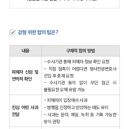
글로벌 파트너 로펌
고객의 소리
통합검색
AI대륜
감형 위한 합의 팁은?
업무사례
형사 주요 업무사례
내용
구체적 합의 방법
사례분석/최신동향
형사 법률정보
- 수사기관 통해 피해자 정보 확인 요청
법률지식인
- 직접 접촉이 어렵다면 형사전문변호사 
피해자 신원 및 
형사소송·상담후기
선임 후 중재 요청
연락처 확인
- 수사기관 동의 없이 무단 접근 시 
불필요한 오해 유발 가능
업무분야
- 피해자의 입장에서 사과
형사그룹 업무
진심 어린 사과 
- 범행을 인정하고 반성하는 태도 유지
전체
전달
- 사과는 문자, 메일, 녹취 등 기록 가능한 
방식 권장
구성원 소개