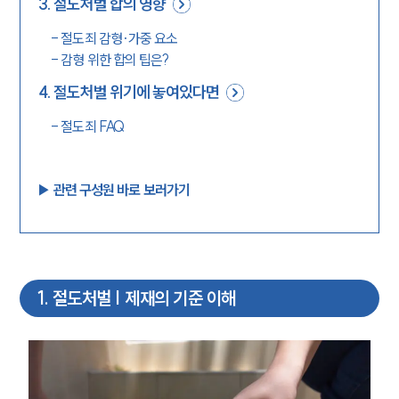
3
.
절도처벌 합의 영향
-
절도죄 감형·가중 요소
-
감형 위한 합의 팁은?
4
.
절도처벌 위기에 놓여있다면
-
절도죄 FAQ
▶︎ 관련 구성원 바로 보러가기
1
.
절도처벌 | 제재의 기준 이해