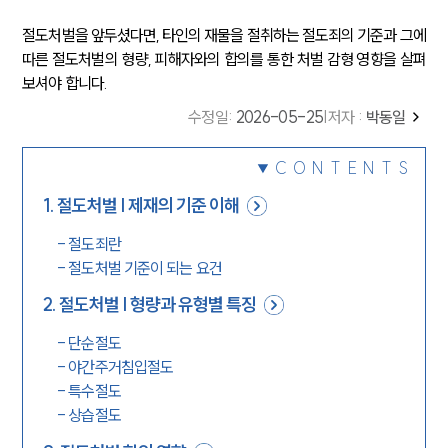
절도처벌을 앞두셨다면, 타인의 재물을 절취하는 절도죄의 기준과 그에
따른 절도처벌의 형량, 피해자와의 합의를 통한 처벌 감형 영향을 살펴
보셔야 합니다.
수정일
:
2026-05-25
|
저자 :
박동일
CONTENTS
1
.
절도처벌 | 제재의 기준 이해
-
절도죄란
-
절도처벌 기준이 되는 요건
2
.
절도처벌 | 형량과 유형별 특징
-
단순절도
-
야간주거침입절도
-
특수절도
-
상습절도