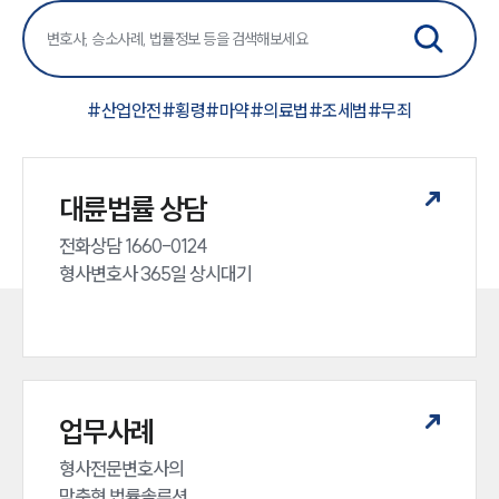
#
산업안전
#
횡령
#
마약
#
의료법
#
조세범
#
무죄
대륜법률 상담
전화상담 1660-0124 

형사변호사 365일 상시대기
업무사례
형사전문변호사의 

맞춤형 법률솔루션