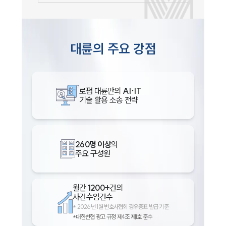
대륜의 주요 강점
로펌 대륜만의
AI·IT
기술 활용 소송 전략
260명 이상
의
주요 구성원
월간
1200+
건의
사건수임건수
*
2026년 1월 변호사협회 경유증표 발급 기준
*대한변협 광고 규정 제4조 제1호 준수