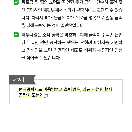
위로금 및 합의 노력을 감안한 추가 금액 
: 단순히 물건 값
만 공탁하면 재판부에서 성의가 부족하다고 판단할 수 있습
니다. 따라서 피해 원금에 더해 위로금 명목으로 일정 금액
을 더해 공탁하는 것이 일반적입니다.
터무니없는 소액 공탁은 역효과
 : 피해 금액이 수백만 원인
데 몇십만 원만 공탁하는 행위는 오히려 피해자를 기만하
고 감형만을 노린 기만적인 태도로 비춰져 부정적인 인상
을 심어줄 수 있습니다.
더보기
형사공탁제도 이용방법과 효력 범위, 최근 개정된 형사
그룹소개
공탁 제도는?
그룹소개
대륜의 강점
오시는 길
글로벌 파트너 로펌
고객의 소리