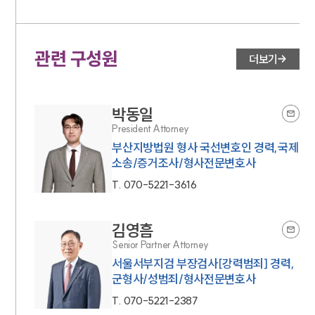
관련 구성원
더보기
박동일
President Attorney
부산지방법원 형사 국선변호인 경력,국제
소송/증거조사/형사전문변호사
T.
070-5221-3616
김영흠
Senior Partner Attorney
서울서부지검 부장검사[강력범죄] 경력,
군형사/성범죄/형사전문변호사
T.
070-5221-2387