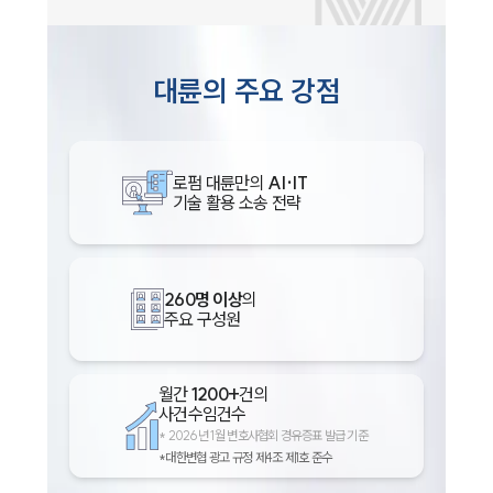
대륜의 주요 강점
로펌 대륜만의
AI·IT
기술 활용 소송 전략
260명 이상
의
주요 구성원
월간
1200+
건의
사건수임건수
*
2026년 1월 변호사협회 경유증표 발급 기준
*대한변협 광고 규정 제4조 제1호 준수