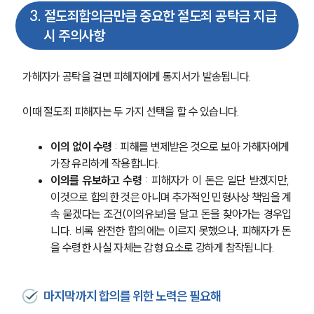
통합검색
3
.
절도죄합의금만큼 중요한 절도죄 공탁금 지급
AI대륜
시 주의사항
업무사례
가해자가 공탁을 걸면 피해자에게 통지서가 발송됩니다. 
형사 주요 업무사례
사례분석/최신동향
이때 절도죄 피해자는 두 가지 선택을 할 수 있습니다.
형사 법률정보
법률지식인
형사소송·상담후기
이의 없이 수령
 : 피해를 변제받은 것으로 보아 가해자에게 
가장 유리하게 작용합니다.
이의를 유보하고 수령
 : 피해자가 이 돈은 일단 받겠지만, 
업무분야
이것으로 합의한 것은 아니며 추가적인 민형사상 책임을 계
속 묻겠다는 조건(이의유보)을 달고 돈을 찾아가는 경우입
형사그룹 업무
니다. 비록 완전한 합의에는 이르지 못했으나, 피해자가 돈
전체
을 수령한 사실 자체는 감형 요소로 강하게 참작됩니다.
구성원 소개
마지막까지 합의를 위한 노력은 필요해
형사전문변호사