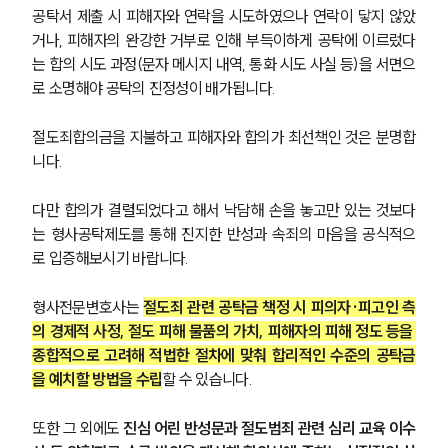
공탁서 제출 시 피해자와 연락을 시도하였으나 연락이 닿지 않았
거나, 피해자의 완강한 거부로 인해 부득이하게 공탁에 이르렀다
소식/자료
는 합의 시도 과정(문자 메시지 내역, 통화 시도 사실 등)을 서면으
로 소명해야 공탁의 진정성이 배가됩니다.
언론보도
공지사항
절도죄합의금을 지불하고 피해자와 합의가 최선책인 것은 분명합
법률 블로그
니다.
법률서식
뉴스레터/브로슈어
세미나
다만 합의가 결렬되었다고 해서 낙담해 손을 놓고만 있는 것보다
는 형사공탁제도를 통해 진지한 반성과 속죄의 마음을 공식적으
로 입증해보시기 바랍니다.
대륜법률상담예약
형사전문변호사는 
절도죄 관련 공탁금 책정 시 피의자·피고인 측
대륜법률상담예약
의 경제적 사정, 절도 피해 물품의 가치, 피해자의 피해 정도 등을 
종합적으로 고려해 적법한 절차에 맞춰 합리적인 수준의 공탁금
을 예치할 방법을 수립
할 수 있습니다.
또한 그 외에도 
진심 어린 반성문과 절도범죄 관련 심리 교육 이수