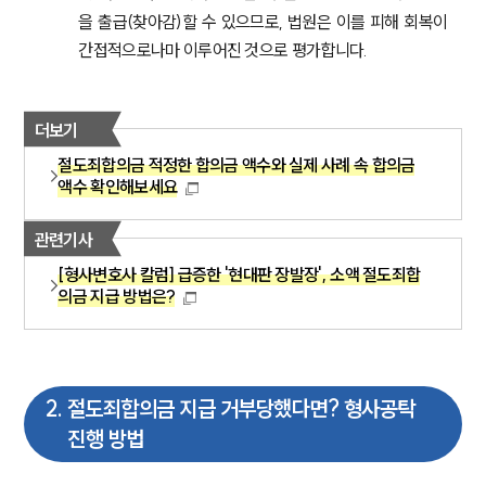
을 출급(찾아감)할 수 있으므로, 법원은 이를 피해 회복이 
간접적으로나마 이루어진 것으로 평가합니다.
더보기
절도죄합의금 적정한 합의금 액수와 실제 사례 속 합의금
액수 확인해보세요
관련기사
[형사변호사 칼럼] 급증한 '현대판 장발장', 소액 절도죄합
의금 지급 방법은?
2
.
절도죄합의금 지급 거부당했다면? 형사공탁
진행 방법