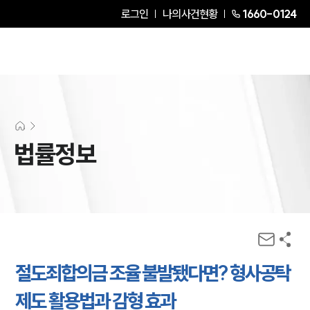
로그인
나의사건현황
1660-0124
법률정보
절도죄합의금 조율 불발됐다면? 형사공탁
제도 활용법과 감형 효과