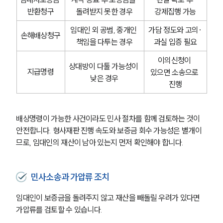
반환청구
돌려받지 못한 경우
강제집행 가능
형사전문변호사
임대인 외 공범, 중개인 
가담 정도와 고의·
손해배상청구
책임을 다투는 경우
과실 입증 필요
소식/자료
이의신청이 
상대방이 다툴 가능성이 
지급명령
있으면 소송으로 
언론보도
낮은 경우
공지사항
진행
법률 블로그
법률서식
뉴스레터/브로슈어
배상명령이 가능한 사건이라도 민사 절차를 함께 검토하는 것이 
세미나
안전합니다. 형사재판 진행 속도와 보증금 회수 가능성은 별개이
므로, 임대인의 재산이 남아 있는지 먼저 확인해야 합니다.
대륜법률상담예약
민사소송과 가압류 조치
대륜법률상담예약
임대인이 보증금을 돌려주지 않고 재산을 빼돌릴 우려가 있다면 
가압류를 검토할 수 있습니다. 