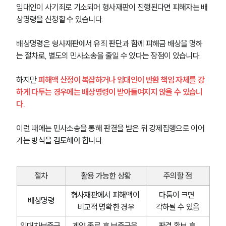
글로벌 파트너 로펌
임대인이 사기죄로 기소되어 형사재판이 진행된다면 피해자는 배
고객의 소리
상명령을 신청할 수 있습니다. 
통합검색
AI대륜
배상명령은 형사재판에서 유죄 판단과 함께 피해금 배상을 명하
는 절차로, 별도의 민사소송을 줄일 수 있다는 장점이 있습니다.
업무사례
하지만 
피해액 산정이 복잡하거나 임대인이 반환 책임 자체를 강
형사 주요 업무사례
하게 다투는 경우에는 배상명령이 받아들여지지 않을 수 있습니
사례분석/최신동향
다. 
형사 법률정보
법률지식인
형사소송·상담후기
이런 때에는 민사소송을 통해 판결을 받은 뒤 강제집행으로 이어
가는 방식을 검토해야 합니다.
업무분야
절차
활용 가능한 상황
주의할 점
형사그룹 업무
전체
형사재판에서 피해액이 
다툼이 크면 
배상명령
비교적 명확한 경우
각하될 수 있음
구성원 소개
임대차보증금 
계약 종료 후 보증금을 
판결 확보 후 