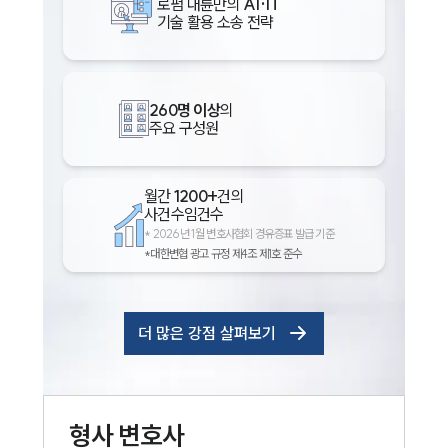
로펌 대륜만의
AI·IT
기술 활용 소송 전략
260명 이상
의
주요 구성원
월간
1200+
건의
사건수임건수
*
2026년 1월 변호사협회 경유증표 발급 기준
*대한변협 광고 규정 제4조 제1호 준수
더 많은 강점 살펴보기
형사
변호사