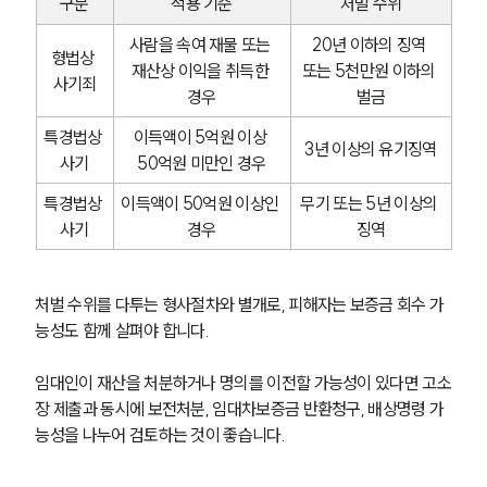
구분
적용 기준
처벌 수위
사람을 속여 재물 또는 
20년 이하의 징역 
형법상 
재산상 이익을 취득한 
또는 5천만원 이하의 
사기죄
경우
벌금
특경법상 
이득액이 5억원 이상 
3년 이상의 유기징역
사기
50억원 미만인 경우
특경법상 
이득액이 50억원 이상인 
무기 또는 5년 이상의 
사기
경우
징역
처벌 수위를 다투는 형사절차와 별개로, 피해자는 보증금 회수 가
능성도 함께 살펴야 합니다. 
임대인이 재산을 처분하거나 명의를 이전할 가능성이 있다면 고소
장 제출과 동시에 보전처분, 임대차보증금 반환청구, 배상명령 가
능성을 나누어 검토하는 것이 좋습니다.