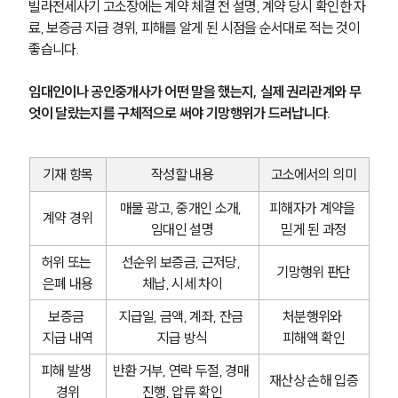
빌라전세사기 고소장에는 계약 체결 전 설명, 계약 당시 확인한 자
료, 보증금 지급 경위, 피해를 알게 된 시점을 순서대로 적는 것이 
좋습니다. 
임대인이나 공인중개사가 어떤 말을 했는지, 실제 권리관계와 무
엇이 달랐는지를 구체적으로 써야 기망행위가 드러납니다.
기재 항목
작성할 내용
고소에서의 의미
매물 광고, 중개인 소개, 
피해자가 계약을 
계약 경위
임대인 설명
믿게 된 과정
허위 또는 
선순위 보증금, 근저당, 
기망행위 판단
은폐 내용
체납, 시세 차이
보증금 
지급일, 금액, 계좌, 잔금 
처분행위와 
지급 내역
지급 방식
피해액 확인
피해 발생 
반환 거부, 연락 두절, 경매 
재산상 손해 입증
경위
진행, 압류 확인