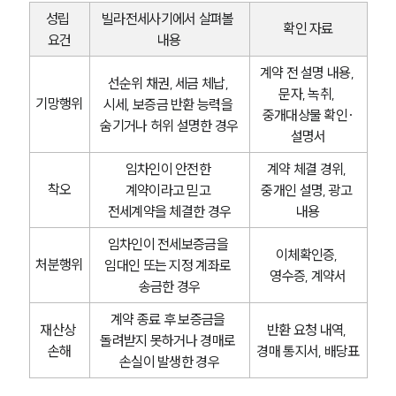
성립 
빌라전세사기에서 살펴볼 
확인 자료
요건
내용
계약 전 설명 내용, 
선순위 채권, 세금 체납, 
문자, 녹취, 
기망행위
시세, 보증금 반환 능력을 
중개대상물 확인·
숨기거나 허위 설명한 경우
설명서
임차인이 안전한 
계약 체결 경위, 
착오
계약이라고 믿고 
중개인 설명, 광고 
전세계약을 체결한 경우
내용
임차인이 전세보증금을 
이체확인증, 
처분행위
임대인 또는 지정 계좌로 
영수증, 계약서
송금한 경우
계약 종료 후 보증금을 
재산상 
반환 요청 내역, 
돌려받지 못하거나 경매로 
손해
경매 통지서, 배당표
손실이 발생한 경우