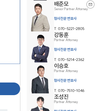
배준모
Senior Partner Attorney
형사전문 변호사
T.
070-5221-2805
강동훈
Partner Attorney
그룹소개
형사전문 변호사
그룹소개
T.
070-5214-2362
이승호
대륜의 강점
Partner Attorney
오시는 길
형사전문 변호사
글로벌 파트너 로펌
T.
070-7510-1046
조성진
고객의 소리
Partner Attorney
통합검색