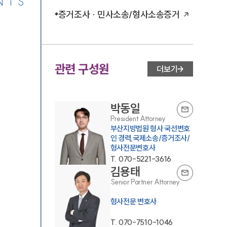
NTS
증거조사 · 민사소송/형사소송증거
관련 구성원
더보기
박동일
President Attorney
부산지방법원 형사 국선변호
인 경력,국제소송/증거조사/
형사전문변호사
T.
070-5221-3616
김용태
Senior Partner Attorney
형사전문 변호사
T.
070-7510-1046