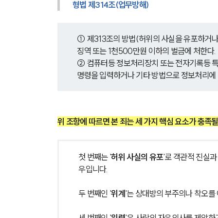
형법 제314조(업무방해)
① 제313조의 방법(허위의 사실을 유포하거나
징역 또는 1천500만원 이하의 벌금에 처한다.
② 컴퓨터등 정보처리장치 또는 전자기록등 
명령을 입력하거나 기타 방법으로 정보처리에 장
위 조항에 따르면 본 죄는 세 가지 핵심 요소가 충족될
첫 번째는 '
허위 사실의 유포
'로 객관적 진실
우입니다. 
두 번째인 '
위계
'는 상대방의 부주의나 착오를
세 번째인 '
위력
'은 사람의 자유의사를 제압하