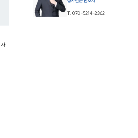
형사전문 변호사
AI대륜
T.
070-5214-2362
업무사례
 사
형사 주요 업무사례
사례분석/최신동향
형사 법률정보
법률지식인
형사소송·상담후기
업무분야
형사그룹 업무