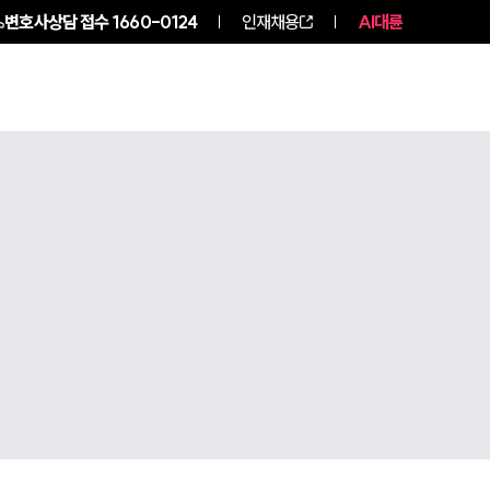
변호사상담 접수
1660-0124
인재채용
AI대륜
구성원 소개
소식/자료