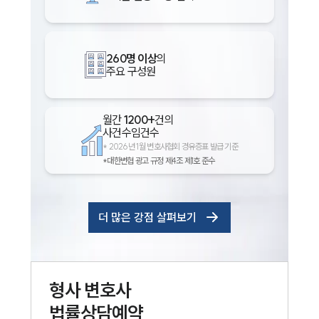
260명 이상
의
주요 구성원
월간
1200+
건의
사건수임건수
*
2026년 1월 변호사협회 경유증표 발급 기준
*대한변협 광고 규정 제4조 제1호 준수
더 많은 강점 살펴보기
형사
변호사
법률상담예약