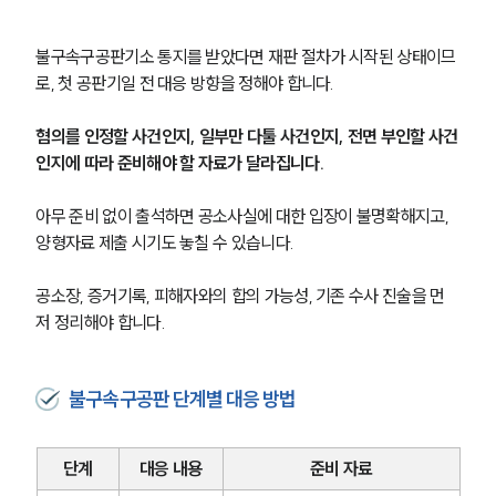
형사전문변호사
불구속구공판기소 통지를 받았다면 재판 절차가 시작된 상태이므
로, 첫 공판기일 전 대응 방향을 정해야 합니다.
소식/자료
혐의를 인정할 사건인지, 일부만 다툴 사건인지, 전면 부인할 사건
언론보도
인지에 따라 준비해야 할 자료가 달라집니다.
공지사항
법률 블로그
아무 준비 없이 출석하면 공소사실에 대한 입장이 불명확해지고, 
법률서식
양형자료 제출 시기도 놓칠 수 있습니다.
뉴스레터/브로슈어
세미나
공소장, 증거기록, 피해자와의 합의 가능성, 기존 수사 진술을 먼
저 정리해야 합니다.
대륜법률상담예약
대륜법률상담예약
불구속구공판 단계별 대응 방법
단계
대응 내용
준비 자료