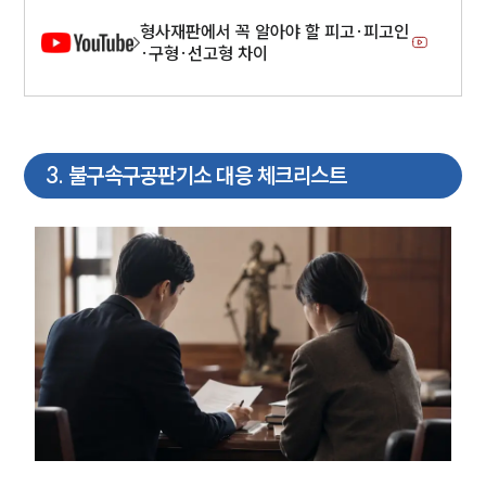
글로벌 파트너 로펌
고객의 소리
형사재판에서 꼭 알아야 할 피고·피고인
통합검색
·구형·선고형 차이
AI대륜
업무사례
3
.
불구속구공판기소 대응 체크리스트
형사 주요 업무사례
사례분석/최신동향
형사 법률정보
법률지식인
형사소송·상담후기
업무분야
형사그룹 업무
전체
구성원 소개