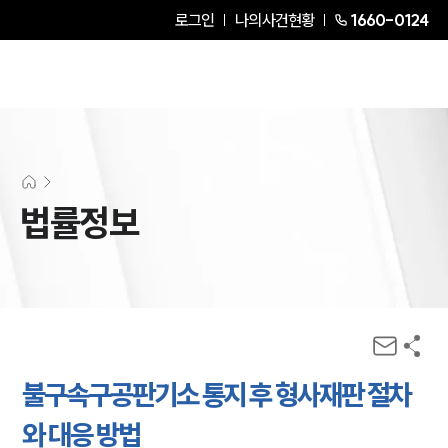
로그인
나의사건현황
1660-0124
법률정보
불구속구공판기소 통지 후 형사재판 절차
와 대응 방법