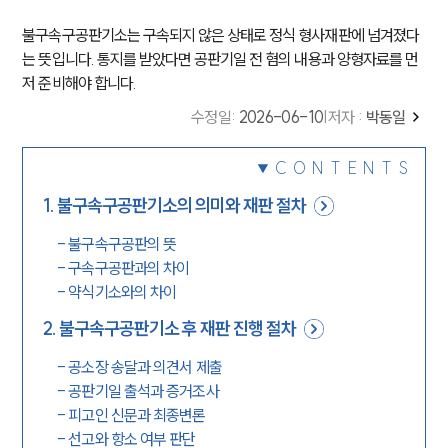
불구속구공판기소는 구속되지 않은 상태로 정식 형사재판에 넘겨졌다
는 뜻입니다. 통지를 받았다면 공판기일 전 혐의 내용과 양형자료를 먼
저 준비해야 합니다.
수정일
:
2026-06-10
|
저자 :
박동일
CONTENTS
1
.
불구속구공판기소의 의미와 재판 절차
-
불구속구공판의 뜻
-
구속구공판과의 차이
-
약식기소와의 차이
2
.
불구속구공판기소 후 재판 진행 절차
-
공소장 송달과 의견서 제출
-
공판기일 출석과 증거조사
-
피고인 신문과 최종변론
-
선고와 항소 여부 판단