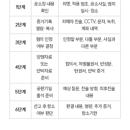
공소장 내용 
죄명, 적용 법조, 공소사실, 범죄 
1단계
확인
일시·장소
증거기록 
피해자 진술, CCTV, 문자, 녹취, 
2단계
열람·복사
계좌 내역
혐의 인정 
인정할 부분, 다툴 부분, 사실과 
3단계
여부 결정
다른 부분
양형자료 
또는 
합의서, 처벌불원서, 반성문, 
4단계
반박자료 
탄원서, 반박 증거
준비
공판기일 
예상 질문, 진술 방향, 최후진술 
5단계
출석 준비
내용
선고 후 항소 
판결 내용, 형량, 추가 증거, 
6단계
여부 판단
항소기한