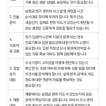
AI대륜
기록 등은 원본 상태로 보관하는 것이 중요합니다.
보험금 청구 경위와 사고 발생 과정을 시간 
업무사례
3. 진술 
순서대로 정리해 두어야 합니다. 특히 단순 
준비
과실인지, 실제로 편취 의도가 있었는지 판단될 수 
형사 주요 업무사례
있는 표현은 신중하게 검토할 필요가 있습니다.
사례분석/최신동향
형사 법률정보
장기 입원이나 반복 치료가 문제 되는 경우 
법률지식인
4. 
진료기록과 입원 필요성에 대한 의학적 소명이 
형사소송·상담후기
의료자
중요합니다. 입원 적정성 심사 결과에 반박할 수 
료 검토
있는 자료 확보 여부도 함께 검토해야 합니다.
업무분야
수사기관이 고의성을 어떻게 판단하고 있는지 
5. 검찰 
확인한 뒤, 초범 여부와 피해 회복 상황 등을 정리해 
형사그룹 업무
송치 
의견서를 준비해야 합니다. 실제 편취 금액과 가담 
전체
대응
정도에 대한 객관적 자료를 확보하는 것도 
중요합니다.
구성원 소개
재판에서는 보험금 편취 의도가 있었는지와 공모 
6. 재판 
관계가 핵심적으로 검토됩니다. 따라서 사고 경위, 
형사전문변호사
대응
치료 필요성, 보험금 사용 내역 등을 종합적으로 