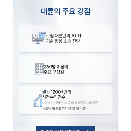
대륜의 주요 강점
로펌 대륜만의
AI·IT
기술 활용 소송 전략
260명 이상
의
주요 구성원
월간
1200+
건의
사건수임건수
*
2026년 1월 변호사협회 경유증표 발급 기준
*대한변협 광고 규정 제4조 제1호 준수