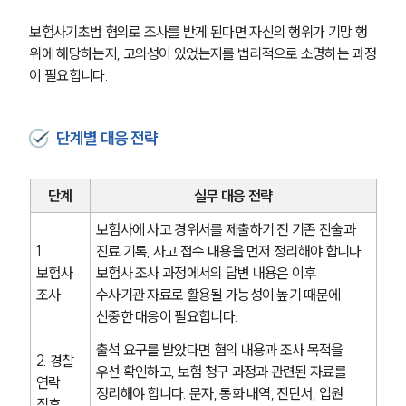
보험사기초범 혐의로 조사를 받게 된다면 자신의 행위가 기망 행
위에 해당하는지, 고의성이 있었는지를 법리적으로 소명하는 과정
이 필요합니다.
단계별 대응 전략
단계
실무 대응 전략
보험사에 사고 경위서를 제출하기 전 기존 진술과 
1. 
진료 기록, 사고 접수 내용을 먼저 정리해야 합니다. 
그룹소개
보험사 
보험사 조사 과정에서의 답변 내용은 이후 
조사
수사기관 자료로 활용될 가능성이 높기 때문에 
그룹소개
신중한 대응이 필요합니다.
대륜의 강점
오시는 길
출석 요구를 받았다면 혐의 내용과 조사 목적을 
글로벌 파트너 로펌
2. 경찰 
우선 확인하고, 보험 청구 과정과 관련된 자료를 
고객의 소리
연락 
통합검색
정리해야 합니다. 문자, 통화 내역, 진단서, 입원 
직후