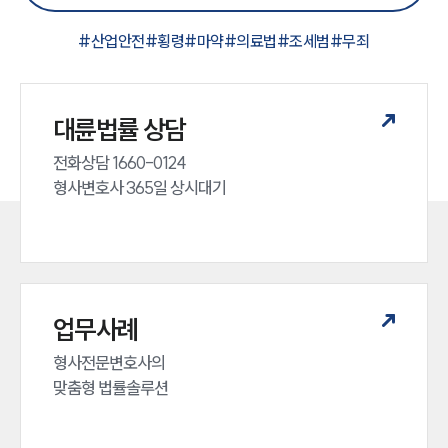
#
산업안전
#
횡령
#
마약
#
의료법
#
조세범
#
무죄
대륜법률 상담
전화상담 1660-0124 

형사변호사 365일 상시대기
업무사례
형사전문변호사의 

맞춤형 법률솔루션