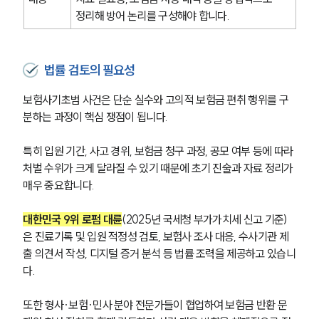
정리해 방어 논리를 구성해야 합니다.
소식/자료
언론보도
법률 검토의 필요성
공지사항
법률 블로그
보험사기초범 사건은 단순 실수와 고의적 보험금 편취 행위를 구
법률서식
뉴스레터/브로슈어
분하는 과정이 핵심 쟁점이 됩니다.
세미나
특히 입원 기간, 사고 경위, 보험금 청구 과정, 공모 여부 등에 따라 
처벌 수위가 크게 달라질 수 있기 때문에 초기 진술과 자료 정리가 
대륜법률상담예약
매우 중요합니다.
대륜법률상담예약
대한민국 9위 로펌 대륜
(2025년 국세청 부가가치세 신고 기준)
은 진료기록 및 입원 적정성 검토, 보험사 조사 대응, 수사기관 제
출 의견서 작성, 디지털 증거 분석 등 법률 조력을 제공하고 있습니
다.
또한 형사·보험·민사 분야 전문가들이 협업하여 보험금 반환 문