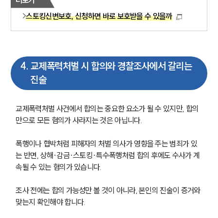
스토킹신변보호, 신청하면 바로 보호받을 수 있을까
형사전문변호사
소식/자료
4
.
교제폭력처벌 시 합의와 경찰조사에서 갈리는
언론보도
진술
공지사항
법률 블로그
법률서식
교제폭력처벌 사건에서 합의는 중요한 요소가 될 수 있지만, 합의
뉴스레터/브로슈어
만으로 모든 혐의가 사라지는 것은 아닙니다. 
세미나
폭행이나 협박처럼 피해자의 처벌 의사가 영향을 주는 범죄가 있
대륜법률상담예약
는 반면, 상해·감금·스토킹·특수폭행처럼 합의 후에도 수사가 계
속될 수 있는 혐의가 있습니다.
대륜법률상담예약
조사 전에는 합의 가능성만 볼 것이 아니라, 본인의 진술이 증거와 
맞는지 확인해야 합니다. 