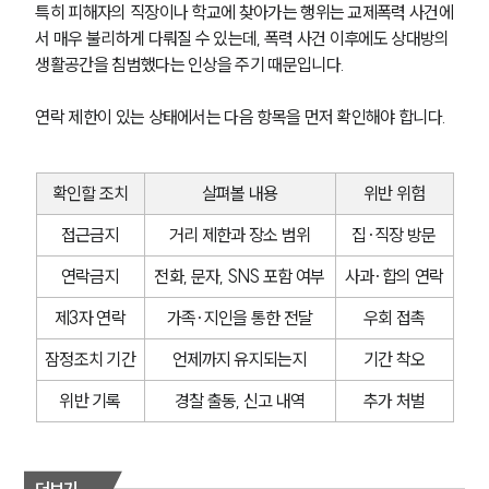
글로벌 파트너 로펌
특히 피해자의 직장이나 학교에 찾아가는 행위는 교제폭력 사건에
고객의 소리
서 매우 불리하게 다뤄질 수 있는데, 폭력 사건 이후에도 상대방의 
통합검색
생활공간을 침범했다는 인상을 주기 때문입니다.
AI대륜
연락 제한이 있는 상태에서는 다음 항목을 먼저 확인해야 합니다.
업무사례
형사 주요 업무사례
확인할 조치
살펴볼 내용
위반 위험
사례분석/최신동향
형사 법률정보
접근금지
거리 제한과 장소 범위
집·직장 방문
법률지식인
형사소송·상담후기
연락금지
전화, 문자, SNS 포함 여부
사과·합의 연락
제3자 연락
가족·지인을 통한 전달
우회 접촉
업무분야
잠정조치 기간
언제까지 유지되는지
기간 착오
형사그룹 업무
위반 기록
경찰 출동, 신고 내역
추가 처벌
전체
구성원 소개
더보기