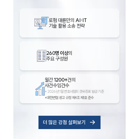
로펌 대륜만의
AI·IT
기술 활용 소송 전략
260명 이상
의
주요 구성원
월간
1200+
건의
사건수임건수
*
2026년 1월 변호사협회 경유증표 발급 기준
*대한변협 광고 규정 제4조 제1호 준수
더 많은 강점 살펴보기