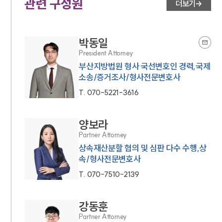
관련 구성원
더보기
박동일
President Attorney
부산지방법원 형사 국선변호인 경력,국제
소송/증거조사/형사전문변호사
T.
070-5221-3616
양보라
Partner Attorney
상속재산분할 협의 및 심판 다수 수행,상
속/형사전문변호사
T.
070-7510-2139
강동훈
Partner Attorney