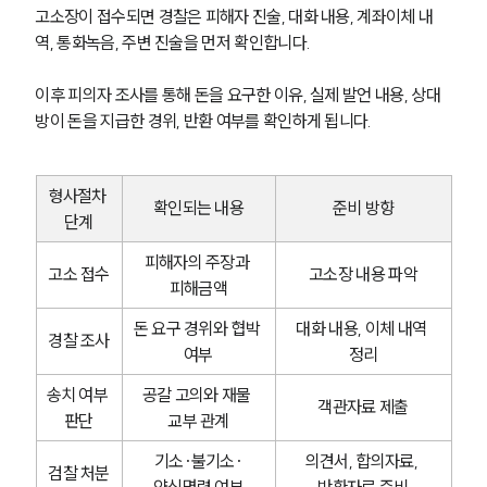
고소장이 접수되면 경찰은 피해자 진술, 대화 내용, 계좌이체 내
형사전문변호사
역, 통화녹음, 주변 진술을 먼저 확인합니다.
이후 피의자 조사를 통해 돈을 요구한 이유, 실제 발언 내용, 상대
소식/자료
방이 돈을 지급한 경위, 반환 여부를 확인하게 됩니다.
언론보도
공지사항
형사절차 
법률 블로그
확인되는 내용
준비 방향
단계
법률서식
뉴스레터/브로슈어
피해자의 주장과 
세미나
고소 접수
고소장 내용 파악
피해금액
돈 요구 경위와 협박 
대화 내용, 이체 내역 
대륜법률상담예약
경찰 조사
여부
정리
대륜법률상담예약
송치 여부 
공갈 고의와 재물 
객관자료 제출
판단
교부 관계
기소·불기소·
의견서, 합의자료, 
검찰 처분