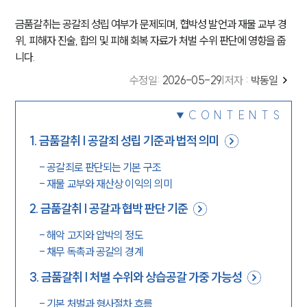
금품갈취는 공갈죄 성립 여부가 문제되며, 협박성 발언과 재물 교부 경
위, 피해자 진술, 합의 및 피해 회복 자료가 처벌 수위 판단에 영향을 줍
니다.
수정일
:
2026-05-29
|
저자 :
박동일
CONTENTS
1
.
금품갈취 | 공갈죄 성립 기준과 법적 의미
-
공갈죄로 판단되는 기본 구조
-
재물 교부와 재산상 이익의 의미
2
.
금품갈취 | 공갈과 협박 판단 기준
-
해악 고지와 압박의 정도
-
채무 독촉과 공갈의 경계
3
.
금품갈취 | 처벌 수위와 상습공갈 가중 가능성
-
기본 처벌과 형사절차 흐름