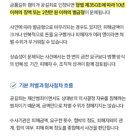
글로벌 파트너 로펌
금품갈취 혐의가 공갈죄로 인정되면 
형법 제350조에 따라 10년 
고객의 소리
이하의 징역 또는 2천만 원 이하의 벌금형
이 문제됩니다.
통합검색
AI대륜
사안에 따라 벌금형으로 마무리되는 경우도 있지만, 피해금액이 
크거나 반복적으로 돈을 요구했거나 피해자가 여러 명이라면 처
업무사례
벌 수위가 무거워질 수 있습니다.
형사 주요 업무사례
상습성이 문제되는 사건에서는 한 번의 금전 요구보다 범행 방식
사례분석/최신동향
의 반복성, 기간, 피해자 수, 조직적 성격이 함께 검토됩니다.
형사 법률정보
법률지식인
형사소송·상담후기
기본 처벌과 형사절차 흐름
업무분야
공갈죄는 재산범죄이면서도 상대방의 의사결정 자유를 침해하는 
범죄이기 때문에, 금액만으로 처벌 수위가 정해지지는 않습니다.
형사그룹 업무
전체
수사기관은 피해금액, 요구한 횟수, 협박의 정도, 피해자와의 관
계, 합의 여부, 피해 회복 정도를 종합해서 사건을 판단합니다.
구성원 소개