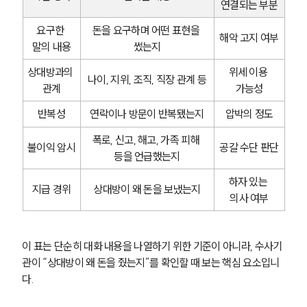
연결되는 부분
요구한 
돈을 요구하며 어떤 표현을 
해악 고지 여부
말의 내용
썼는지
상대방과의 
위세 이용 
나이, 지위, 조직, 직장 관계 등
관계
가능성
반복성
연락이나 방문이 반복됐는지
압박의 정도
폭로, 신고, 해고, 가족 피해 
불이익 암시
공갈 수단 판단
등을 언급했는지
하자 있는 
지급 경위
상대방이 왜 돈을 보냈는지
의사 여부
이 표는 단순히 대화 내용을 나열하기 위한 기준이 아니라, 수사기
관이 “상대방이 왜 돈을 줬는지”를 확인할 때 보는 핵심 요소입니
다.