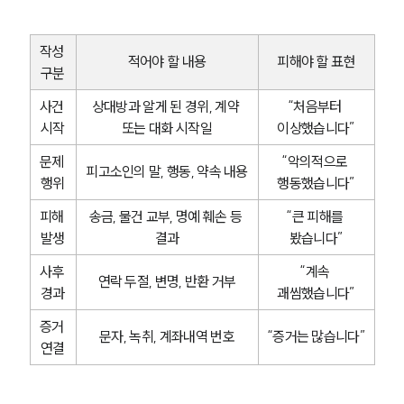
글로벌 파트너 로펌
고객의 소리
통합검색
작성 
적어야 할 내용
피해야 할 표현
AI대륜
구분
사건 
상대방과 알게 된 경위, 계약 
“처음부터 
업무사례
시작
또는 대화 시작일
이상했습니다”
형사 주요 업무사례
문제 
“악의적으로 
피고소인의 말, 행동, 약속 내용
사례분석/최신동향
행위
행동했습니다”
형사 법률정보
법률지식인
피해 
송금, 물건 교부, 명예 훼손 등 
“큰 피해를 
형사소송·상담후기
발생
결과
봤습니다”
사후 
“계속 
연락 두절, 변명, 반환 거부
업무분야
경과
괘씸했습니다”
형사그룹 업무
증거 
문자, 녹취, 계좌내역 번호
“증거는 많습니다”
전체
연결
구성원 소개