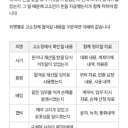
었는지, 그 말 때문에 고소인이 돈을 지급했는지가 함께 적혀야 합
니다.
죄명별로 고소장에 들어갈 내용을 구분하면 아래와 같습니다.
죄명
고소장에서 확인할 내용
함께 정리할 자료
돈이나 재산을 받을 당시 
대화 내용, 계좌이체 
사기
거짓말이 있었는지
내역, 차용증
맡겨둔 재산을 임의로 
위탁 자료, 반환 요청 
횡령
사용했는지
내용, 사용 내역
맡은 임무를 어겨 손해를 
계약서, 업무 지시 
배임
발생시켰는지
자료, 손해 산정 자료
해악 고지가 있었고 
협박
문자, 녹취, 통화내역
공포심을 일으켰는지
구체적 사실이 제3자에게 