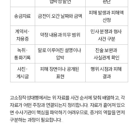
협박성 발언
판단
피해 발생과 피해액 
송금자료
금전이 오간 날짜와 금액
산정
계약서·
민사 분쟁과 형사 
약정 내용과 의무 범위
차용증
사건 구분
녹취·
말로 이루어진 설명이나 
진술 보완과 
통화기록
압박
사실관계 확인
사진·
피해 장면이나 공개된 
행위 시점과 피해 
게시글
표현
결과
고소장작성대행에서는 위 자료를 사건 순서에 맞춰 배열하고, 각 
자료가 어떤 주장과 연결되는지 정리합니다. 자료가 흩어져 있으
면 수사기관이 핵심을 파악하기 어려우므로, 증거의 역할을 먼저 
구분하는 과정이 필요합니다.