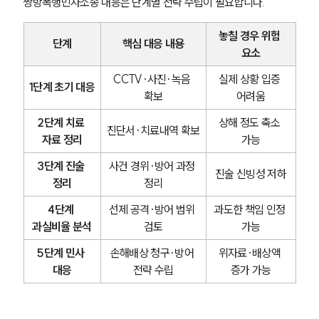
쌍방폭행민사소송 대응은 단계별 전략 수립이 필요합니다.
업무분야
놓칠 경우 위험 
단계
핵심 대응 내용
요소
형사그룹 업무
전체
CCTV·사진·녹음 
실제 상황 입증 
1단계 초기 대응
확보
어려움
구성원 소개
2단계 치료 
상해 정도 축소 
진단서·치료내역 확보
자료 정리
가능
형사전문변호사
3단계 진술 
사건 경위·방어 과정 
진술 신빙성 저하
정리
정리
소식/자료
4단계 
선제 공격·방어 범위 
과도한 책임 인정 
언론보도
과실비율 분석
검토
가능
공지사항
법률 블로그
5단계 민사 
손해배상 청구·방어 
위자료·배상액 
법률서식
대응
전략 수립
증가 가능
뉴스레터/브로슈어
세미나