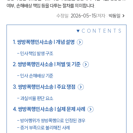
여부, 손해배상 책임 등을 다투는 절차를 의미합니다.
수정일
:
2026-05-15
|
저자 :
박동일
CONTENTS
1
.
쌍방폭행민사소송 | 개념 설명
-
민사책임 발생 구조
2
.
쌍방폭행민사소송 | 처벌 및 기준
-
민사 손해배상 기준
3
.
쌍방폭행민사소송 | 주요 쟁점
-
과실비율 판단 요소
4
.
쌍방폭행민사소송 | 실제 문제 사례
-
방어행위가 쌍방폭행으로 인정된 경우
-
증거 부족으로 불리해진 사례