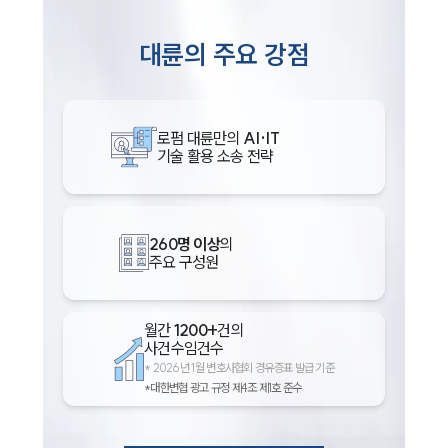
대륜의 주요 강점
로펌 대륜만의
AI·IT
기술 활용 소송 전략
260명 이상
의
주요 구성원
월간
1200+
건의
사건수임건수
*
2026년 1월 변호사협회 경유증표 발급 기준
*대한변협 광고 규정 제4조 제1호 준수