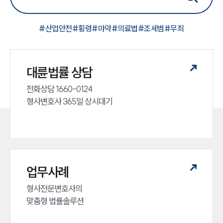
#
산업안전
#
횡령
#
마약
#
의료법
#
조세범
#
무죄
대륜법률 상담
전화상담 1660-0124 

형사변호사 365일 상시대기
업무사례
형사전문변호사의 

맞춤형 법률솔루션