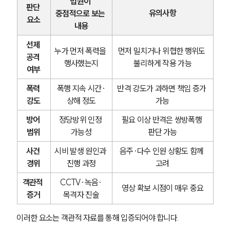
법원이 
판단 
유의사항
중점적으로 보는 
요소
내용
선제 
누가 먼저 폭력을 
먼저 밀치거나 위협한 행위도 
공격 
행사했는지
불리하게 작용 가능
여부
폭력 
폭행 지속 시간·
반격 강도가 과하면 책임 증가 
강도
상해 정도
가능
방어 
정당방위 인정 
필요 이상 반격은 쌍방폭행 
범위
가능성
판단 가능
사건 
시비 발생 원인과 
음주·다수 인원 상황도 함께 
경위
진행 과정
고려
객관적 
CCTV·녹음·
영상 확보 시점이 매우 중요
증거
목격자 진술
이러한 요소는 객관적 자료를 통해 입증되어야 합니다.