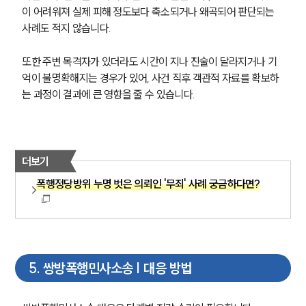
이 어려워져 실제 피해 정도보다 축소되거나 왜곡되어 판단되는 
사례도 적지 않습니다.
그룹소개
또한 주변 목격자가 있더라도 시간이 지나 진술이 달라지거나 기
억이 불명확해지는 경우가 있어, 사건 직후 객관적 자료를 확보하
그룹소개
대륜의 강점
는 과정이 결과에 큰 영향을 줄 수 있습니다.
오시는 길
글로벌 파트너 로펌
고객의 소리
통합검색
더보기
AI대륜
폭행정당방위 누명 벗은 의뢰인 '무죄' 사례 궁금하다면?
업무사례
형사 주요 업무사례
사례분석/최신동향
형사 법률정보
5
.
쌍방폭행민사소송 | 대응 방법
법률지식인
형사소송·상담후기