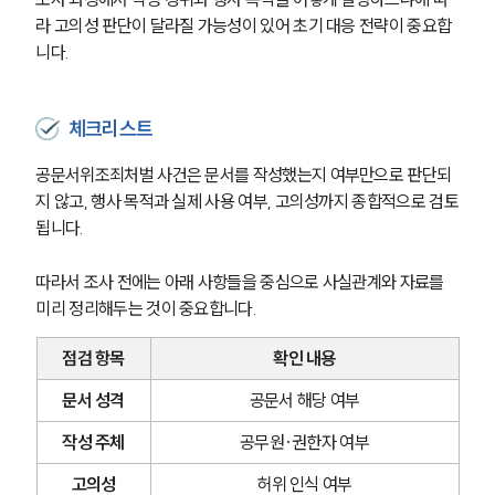
라 고의성 판단이 달라질 가능성이 있어 초기 대응 전략이 중요합
업무분야
니다.
형사그룹 업무
전체
체크리스트
구성원 소개
공문서위조죄처벌 사건은 문서를 작성했는지 여부만으로 판단되
지 않고, 행사 목적과 실제 사용 여부, 고의성까지 종합적으로 검토
형사전문변호사
됩니다.
따라서 조사 전에는 아래 사항들을 중심으로 사실관계와 자료를 
소식/자료
미리 정리해두는 것이 중요합니다.
언론보도
점검 항목
확인 내용
공지사항
법률 블로그
문서 성격
공문서 해당 여부
법률서식
뉴스레터/브로슈어
작성 주체
공무원·권한자 여부
세미나
고의성
허위 인식 여부