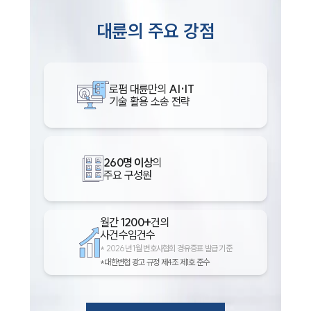
대륜의 주요 강점
로펌 대륜만의
AI·IT
기술 활용 소송 전략
260명 이상
의
주요 구성원
월간
1200+
건의
사건수임건수
*
2026년 1월 변호사협회 경유증표 발급 기준
*대한변협 광고 규정 제4조 제1호 준수