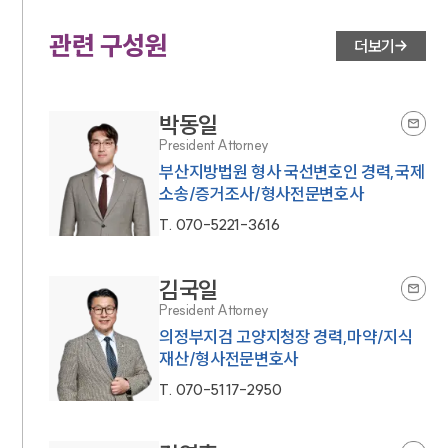
관련 구성원
더보기
박동일
President Attorney
부산지방법원 형사 국선변호인 경력,국제
소송/증거조사/형사전문변호사
T.
070-5221-3616
김국일
President Attorney
의정부지검 고양지청장 경력,마약/지식
재산/형사전문변호사
T.
070-5117-2950