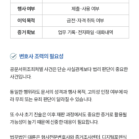
대륜법률상담예약
행사 여부
제출·사용 여부
이익 목적
금전·자격 취득 여부
대륜법률상담예약
증거 확보
업무 기록·전자파일·대화내역
변호사 조력의 필요성
공문서위조죄처벌 사건은 단순 사실관계보다 법리 판단이 중요한 
사건입니다.
동일한 행위라도 문서의 성격과 행사 목적, 고의성 인정 여부에 따
라 무죄 또는 유죄 판단이 달라질 수 있습니다.
또 수사 초기 진술은 이후 재판 과정에서도 중요한 증거로 활용될 
가능성이 높기 때문에 신중한 대응이 필요합니다.
법무법인 대륜은 형사전문변호사와 증거조사센터, 디지털포렌식