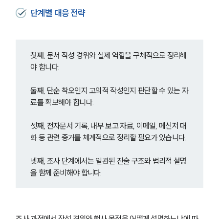
단계별 대응 전략
그룹소개
그룹소개
첫째, 문서 작성 경위와 실제 역할을 구체적으로 정리해
대륜의 강점
야 합니다.
오시는 길
글로벌 파트너 로펌
둘째, 단순 착오인지 고의적 작성인지 판단할 수 있는 자
고객의 소리
료를 확보해야 합니다.
통합검색
AI대륜
셋째, 전자문서 기록, 내부 보고 자료, 이메일, 메신저 대
화 등 관련 증거를 체계적으로 정리할 필요가 있습니다.
업무사례
넷째, 조사 단계에서는 일관된 진술 구조와 법리적 설명
형사 주요 업무사례
을 함께 준비해야 합니다.
사례분석/최신동향
형사 법률정보
법률지식인
형사소송·상담후기
조사 과정에서 작성 경위와 행사 목적을 어떻게 설명하느냐에 따