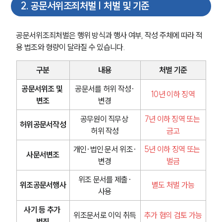
2
.
공문서위조죄처벌 | 처벌 및 기준
공문서위조죄처벌은 행위 방식과 행사 여부, 작성 주체에 따라 적
용 법조와 형량이 달라질 수 있습니다.
구분
내용
처벌 기준
공문서위조 및 
공문서를 허위 작성·
10년 이하 징역
변조
변경
공무원이 직무상 
7년 이하 징역 또는 
허위공문서작성
허위 작성
금고
개인·법인 문서 위조·
5년 이하 징역 또는 
사문서변조
변경
벌금
위조 문서를 제출·
위조공문서행사
별도 처벌 가능
사용
사기 등 추가 
위조문서로 이익 취득
추가 혐의 검토 가능
범죄