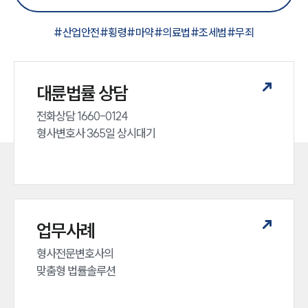
#
산업안전
#
횡령
#
마약
#
의료법
#
조세범
#
무죄
대륜법률 상담
전화상담 1660-0124 

형사변호사 365일 상시대기
업무사례
형사전문변호사의 

맞춤형 법률솔루션