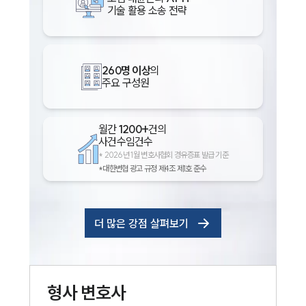
기술 활용 소송 전략
260명 이상
의
주요 구성원
월간
1200+
건의
사건수임건수
*
2026년 1월 변호사협회 경유증표 발급 기준
*대한변협 광고 규정 제4조 제1호 준수
더 많은 강점 살펴보기
형사
변호사