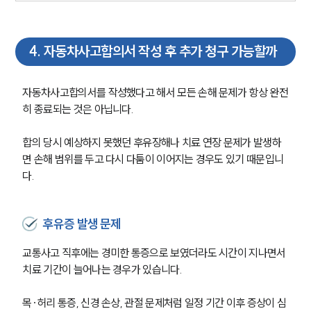
형사전문변호사
4
.
자동차사고합의서 작성 후 추가 청구 가능할까
소식/자료
자동차사고합의서를 작성했다고 해서 모든 손해 문제가 항상 완전
언론보도
히 종료되는 것은 아닙니다.
공지사항
법률 블로그
합의 당시 예상하지 못했던 후유장해나 치료 연장 문제가 발생하
법률서식
뉴스레터/브로슈어
면 손해 범위를 두고 다시 다툼이 이어지는 경우도 있기 때문입니
세미나
다.
대륜법률상담예약
후유증 발생 문제
대륜법률상담예약
교통사고 직후에는 경미한 통증으로 보였더라도 시간이 지나면서 
치료 기간이 늘어나는 경우가 있습니다.
목·허리 통증, 신경 손상, 관절 문제처럼 일정 기간 이후 증상이 심