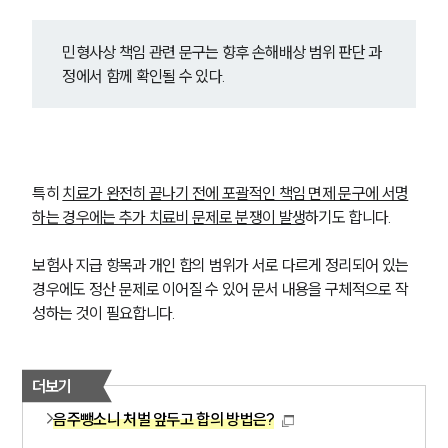
글로벌 파트너 로펌
고객의 소리
통합검색
민형사상 책임 관련 문구는 향후 손해배상 범위 판단 과
AI대륜
정에서 함께 확인될 수 있다.
업무사례
형사 주요 업무사례
사례분석/최신동향
특히 
치료가 완전히 끝나기 전에 포괄적인 책임 면제 문구에 서명
형사 법률정보
하는 경우에는 추가 치료비 문제로 분쟁이 발생
하기도 합니다.
법률지식인
형사소송·상담후기
보험사 지급 항목과 개인 합의 범위가 서로 다르게 정리되어 있는 
경우에도 정산 문제로 이어질 수 있어 문서 내용을 구체적으로 작
성하는 것이 필요합니다.
업무분야
형사그룹 업무
전체
더보기
음주뺑소니 처벌 앞두고 합의 방법은?
구성원 소개