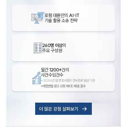
로펌 대륜만의
AI·IT
기술 활용 소송 전략
260명 이상
의
주요 구성원
월간
1200+
건의
인재채용
사건수임건수
만화로 보는 사례
*
2026년 1월 변호사협회 경유증표 발급 기준
*대한변협 광고 규정 제4조 제1호 준수
더 많은 강점 살펴보기