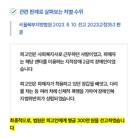
관련 판례로 살펴보는 처벌 수위
형사전문변호사
서울북부지방법원 2023. 8. 10. 선고 2023고정353 판
소식/자료
결
언론보도
공지사항
피고인은 사회복지사로 근무하던 사람이었고, 피해자
법률 블로그
는 해당 센터를 이용하는 지적장애 2급의 장애인이었
법률서식
습니다.
뉴스레터/브로슈어
세미나
피고인은 피해자가 착용하고 있던 장갑을 빼앗고, 다리
를 차는 등 여러 차례 신체적 폭행을 가하여 장애인복
대륜법률상담예약
지법위반죄가 성립되었습니다.
대륜법률상담예약
최종적으로, 법원은 피고인에게 벌금 300만 원을 선고하였습니
다.