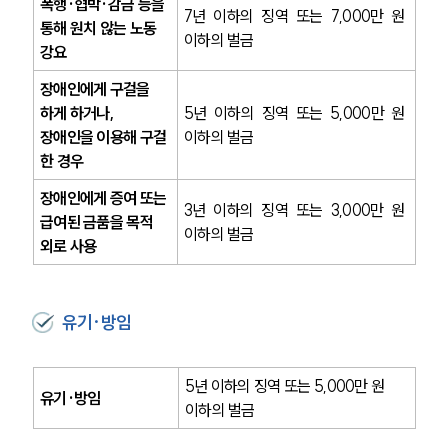
폭행·협박·감금 등을 
글로벌 파트너 로펌
7년 이하의 징역 또는 7,000만 원 
통해 원치 않는 노동 
고객의 소리
이하의 벌금
통합검색
강요
AI대륜
장애인에게 구걸을 
하게 하거나, 
5년 이하의 징역 또는 5,000만 원 
업무사례
장애인을 이용해 구걸 
이하의 벌금
한 경우
형사 주요 업무사례
사례분석/최신동향
장애인에게 증여 또는 
3년 이하의 징역 또는 3,000만 원 
형사 법률정보
급여된 금품을 목적 
법률지식인
이하의 벌금
외로 사용 
형사소송·상담후기
업무분야
유기·방임
형사그룹 업무
전체
5년 이하의 징역 또는 5,000만 원 
유기·방임
이하의 벌금
구성원 소개