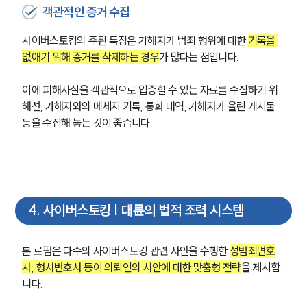
객관적인 증거 수집
업무분야
사이버스토킹의 주된 특징은 가해자가 범죄 행위에 대한 
기록을 
형사그룹 업무
없애기 위해 증거를 삭제하는 경우
가 많다는 점입니다.
전체
이에 피해사실을 객관적으로 입증할 수 있는 자료를 수집하기 위
해선, 가해자와의 메세지 기록, 통화 내역, 가해자가 올린 게시물 
구성원 소개
등을 수집해 놓는 것이 좋습니다.
형사전문변호사
소식/자료
4
.
사이버스토킹 | 대륜의 법적 조력 시스템
언론보도
공지사항
법률 블로그
본 로펌은 다수의 사이버스토킹 관련 사안을 수행한 
성범죄변호
법률서식
사, 형사변호사 등이 의뢰인의 사안에 대한 맞춤형 전략
을 제시합
뉴스레터/브로슈어
니다.
세미나