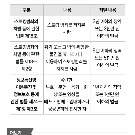
구분
 내용
처벌 내용
스토킹범죄의 
3년 이하의 징역 
스토킹 범죄를 저지른 
처벌 등에 관한 
또는 3천만 원 
사람
법률 제18조
이하의 벌금
스토킹범죄의 
흉기 또는 그 밖의 위험한 
5년 이하의 징역 
처벌 등에 관한 
물건을 휴대하거나 
또는 5천만 원 
법률 제18조 
이용하여 스토킹범죄를 
이하의 벌금
제2항
저지른 사람
정보통신망 
음란한 
이용촉진 및 
부호ㆍ문언ㆍ음향ㆍ화
1년 이하의 징역 
정보보호 등에 
상 또는 영상을 
또는 1천만 원 
관한 법률 제74조 
배포ㆍ판매ㆍ임대하거나
이하의 벌금
제1항 제3호
 공공연하게 전시한 자
더보기