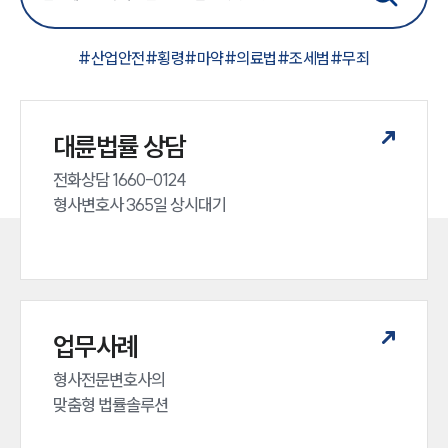
#
산업안전
#
횡령
#
마약
#
의료법
#
조세범
#
무죄
대륜법률 상담
전화상담 1660-0124 

형사변호사 365일 상시대기
업무사례
형사전문변호사의 

맞춤형 법률솔루션