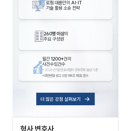
로펌 대륜만의
AI·IT
기술 활용 소송 전략
260명 이상
의
주요 구성원
월간
1200+
건의
사건수임건수
*
2026년 1월 변호사협회 경유증표 발급 기준
*대한변협 광고 규정 제4조 제1호 준수
더 많은 강점 살펴보기
형사
변호사