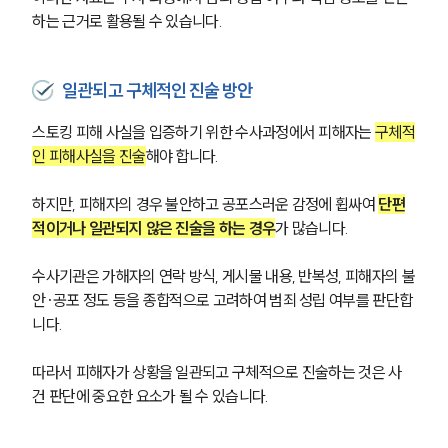
하는 근거로 활용될 수 있습니다.
그룹소개
일관되고 구체적인 진술 방안
그룹소개
스토킹 피해 사실을 입증하기 위한 수사과정에서 피해자는 
구체적
대륜의 강점
인 피해사실을 진술
해야 합니다.
오시는 길
글로벌 파트너 로펌
고객의 소리
하지만, 피해자의 경우 불안하고 공포스러운 감정에 휩싸여 
단편
통합검색
적이거나 일관되지 않은 진술을 하는 경우
가 많습니다.
AI대륜
수사기관은 가해자의 연락 방식, 게시물 내용, 반복성, 피해자의 불
업무사례
안·공포 정도 등을 종합적으로 고려하여 범죄 성립 여부를 판단합
니다.
형사 주요 업무사례
사례분석/최신동향
따라서 피해자가 상황을 일관되고 구체적으로 진술하는 것은 사
형사 법률정보
건 판단에 중요한 요소가 될 수 있습니다.
법률지식인
형사소송·상담후기