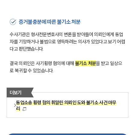
형사소송·상담후기
증거불충분에 따른 불기소 처분
업무분야
수사기관은 형사전문변호사의 변론을 받아들여 의뢰인에게 동업
형사그룹 업무
자를 기망하거나 불법으로 영득하려는 의사가 있었다고 보기 어렵
전체
다고 판단했습니다.
구성원 소개
결국 의뢰인은 사기횡령 혐의에 대해 
불기소 처분
을 받고 일상으
로 복귀할 수 있었습니다.
형사전문변호사
더보기
소식/자료
동업소송 횡령 혐의 휘말린 의뢰인 도와 불기소 사건 마무
언론보도
리
공지사항
법률 블로그
법률서식
뉴스레터/브로슈어