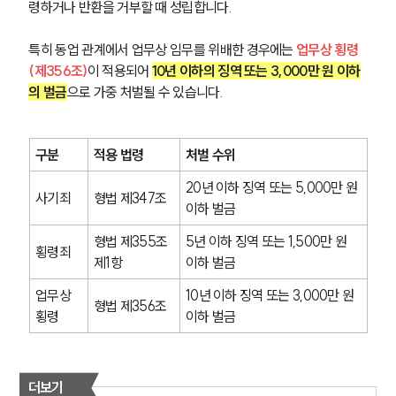
령하거나 반환을 거부할 때 성립합니다.
특히 동업 관계에서 업무상 임무를 위배한 경우에는 
업무상 횡령
(제356조)
이 적용되어 
10년 이하의 징역 또는 3,000만 원 이하
의 벌금
으로 가중 처벌될 수 있습니다.
구분
적용 법령
처벌 수위
20년 이하 징역 또는 5,000만 원 
사기죄
형법 제347조
이하 벌금
형법 제355조 
5년 이하 징역 또는 1,500만 원 
횡령죄
제1항
이하 벌금
업무상 
10년 이하 징역 또는 3,000만 원 
형법 제356조
횡령
이하 벌금
더보기