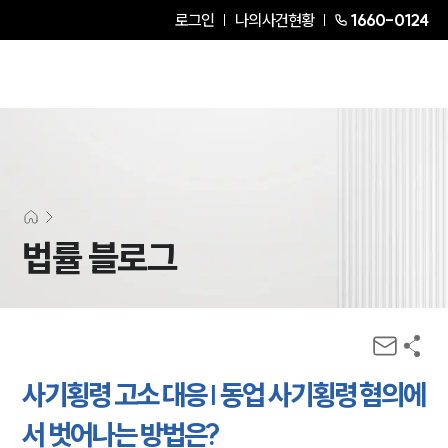
로그인
나의사건현황
1660-0124
법률 블로그
사기횡령 고소 대응 | 동업 사기횡령 혐의에
서 벗어나는 방법은?