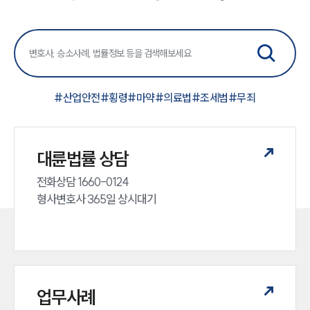
#
산업안전
#
횡령
#
마약
#
의료법
#
조세범
#
무죄
대륜법률 상담
전화상담 1660-0124 

형사변호사 365일 상시대기
업무사례