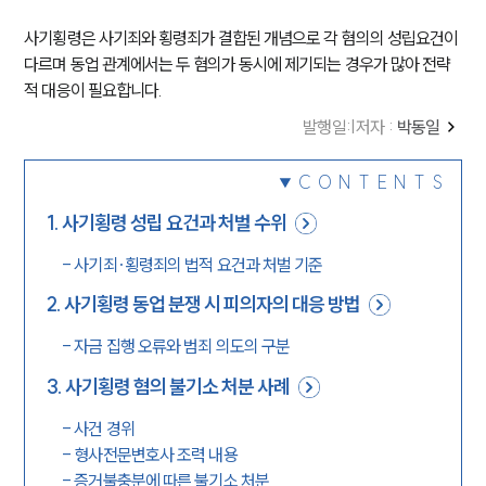
사기횡령은 사기죄와 횡령죄가 결합된 개념으로 각 혐의의 성립요건이 
다르며 동업 관계에서는 두 혐의가 동시에 제기되는 경우가 많아 전략
적 대응이 필요합니다.
발행일
:
|
저자 :
박동일
CONTENTS
1
.
사기횡령 성립 요건과 처벌 수위
-
사기죄·횡령죄의 법적 요건과 처벌 기준
2
.
사기횡령 동업 분쟁 시 피의자의 대응 방법
-
자금 집행 오류와 범죄 의도의 구분
3
.
사기횡령 혐의 불기소 처분 사례
-
사건 경위
-
형사전문변호사 조력 내용
-
증거불충분에 따른 불기소 처분