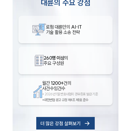
대륜의 주요 강점
로펌 대륜만의
AI·IT
기술 활용 소송 전략
260명 이상
의
주요 구성원
월간
1200+
건의
사건수임건수
*
2026년 1월 변호사협회 경유증표 발급 기준
*대한변협 광고 규정 제4조 제1호 준수
더 많은 강점 살펴보기