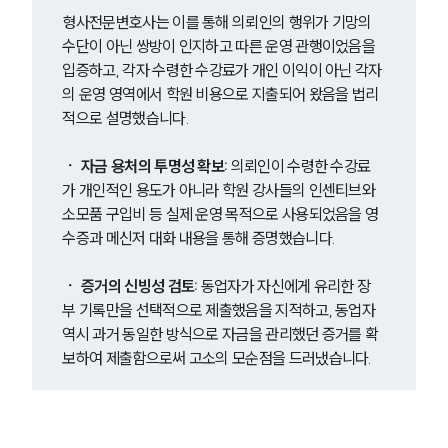
형사전문변호사는 이를 통해 의뢰인의 행위가 기망의 
수단이 아닌 쌍방이 인지하고 따른 운영 관행이었음을 
입증하고, 각자 수령한 수강료가 개인 이익이 아닌 각자
의 운영 영역에서 학원 비용으로 지출되어 왔음을 법리
그룹소개
적으로 설명했습니다.
그룹소개
ㆍ 자금 용처의 투명성 확보:
 의뢰인이 수령한 수강료
대륜의 강점
가 개인적인 용도가 아니라 학원 강사들의 인센티브와 
오시는 길
소모품 구입비 등 실제 운영 목적으로 사용되었음을 영
글로벌 파트너 로펌
수증과 메신저 대화 내용을 통해 증명했습니다.
고객의 소리
통합검색
AI대륜
ㆍ 증거의 신빙성 검토:
 동업자가 자신에게 유리한 장
부 기록만을 선택적으로 제출했음을 지적하고, 동업자 
역시 과거 동일한 방식으로 자금을 관리했던 증거를 확
업무사례
보하여 제출함으로써 고소의 모순점을 드러냈습니다.
형사 주요 업무사례
사례분석/최신동향
형사 법률정보
법률지식인