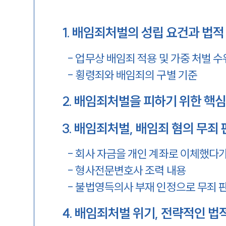
1
.
배임죄처벌의 성립 요건과 법적
-
업무상 배임죄 적용 및 가중 처벌 수
-
횡령죄와 배임죄의 구별 기준
2
.
배임죄처벌을 피하기 위한 핵심
3
.
배임죄처벌, 배임죄 혐의 무죄 
-
회사 자금을 개인 계좌로 이체했다가
-
형사전문변호사 조력 내용
-
불법영득의사 부재 인정으로 무죄 
4
.
배임죄처벌 위기, 전략적인 법