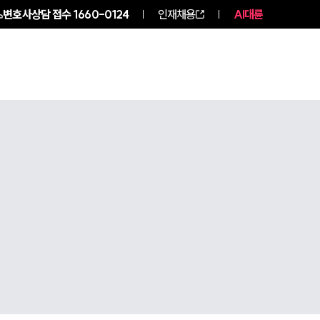
변호사상담 접수
1660-0124
인재채용
AI대륜
구성원 소개
소식/자료