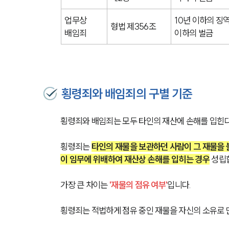
업무상 
10년 이하의 징역
형법 제356조
배임죄
이하의 벌금
횡령죄와 배임죄의 구별 기준
횡령죄와 배임죄는 모두 타인의 재산에 손해를 입힌
횡령죄는 
타인의 재물을 보관하던 사람이 그 재물을
이 임무에 위배하여 재산상 손해를 입히는 경우
 성립
가장 큰 차이는 
'재물의 점유 여부'
입니다.
횡령죄는 적법하게 점유 중인 재물을 자신의 소유로 