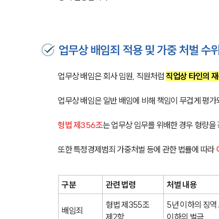
업무상 배임죄 적용 및 가중 처벌 수
업무상 배임은 회사 임원, 직원처럼 
직업상 타인의 재
업무상 배임은 일반 배임에 비해 책임이 무겁게 평가되
형법 제356조
는 업무상 임무를 위배한 경우 형량을
또한 특정경제범죄 가중처벌 등에 관한 법률에 따라 
구분
관련 법령
처벌 내용
형법 제355조 
5년 이하의 징역 또
배임죄
제2항
이하의 벌금