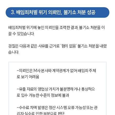
3
.
배임죄처벌 위기 의뢰인, 불기소 처분 성공
배임죄처벌 위기에 놓인 의뢰인을 조력한 결과, 불기소 처분을 이
그룹소개
끌 수 있었습니다.
그룹소개
검찰은 다음과 같은 사유를 근거로 ‘혐의 없음’ 불기소 처분을 내렸
대륜의 강점
습니다.
오시는 길
글로벌 파트너 로펌
고객의 소리
통합검색
-의뢰인은 M사 본사와 계약관계가 없어 배임죄 주체
AI대륜
로 보기 어려움
업무사례
-유출 자료의 영업상 가치가 불분명하거나 통상적으
로 입수 가능한 수준의 정보에 불과
형사 주요 업무사례
사례분석/최신동향
-수수료 차액 발생은 정산 시스템 오류 가능성 또는 관
형사 법률정보
리자 실수로 인한 부분으로 판단