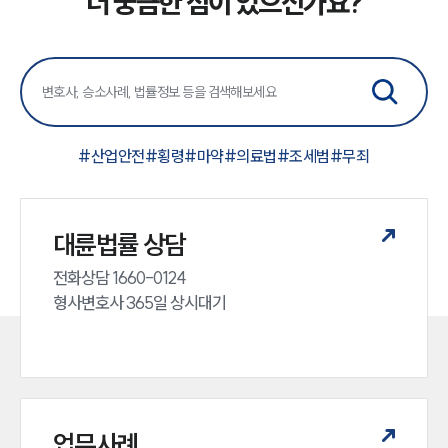
더 궁금한 점이 있으신가요?
#
산업안전
#
횡령
#
마약
#
의료법
#
조세범
#
무죄
대륜법률 상담
전화상담 1660-0124 

형사변호사 365일 상시대기
업무사례