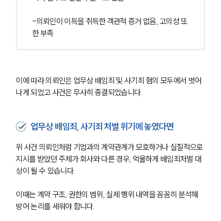
법률지식인
형사소송·상담후기
-의뢰인이 이득을 취득한 객관적 증거 없음, 고의성 또
한 부족
업무분야
형사그룹 업무
전체
이에 따라 의뢰인은 업무상 배임죄 및 사기죄 혐의 모두에서 벗어
나게 되었고 사건은 무사히 종결되었습니다.
구성원 소개
업무상 배임죄, 사기죄 처벌 위기에 놓였다면
형사전문변호사
위 사건 의뢰인처럼 기업과의 계약관계가 모호하거나 실질적으로 
소식/자료
지시를 받았던 주체가 회사와 다른 경우, 억울하게 배임죄처벌 대
상이 될 수 있습니다. 
언론보도
공지사항
이때는 계약 구조, 권한의 범위, 실제 행위 내역을 꼼꼼히 분석해 
법률 블로그
방어 논리를 세워야 합니다.
법률서식
뉴스레터/브로슈어