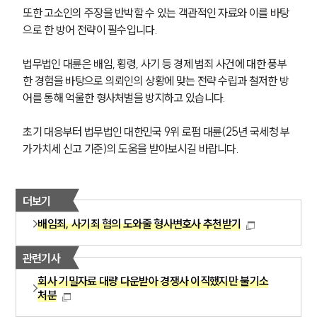
세미나
또한 고소인의 주장을 반박할 수 있는 객관적인 자료와 이를 바탕
으로 한 방어 전략이 필수입니다.
대륜법률상담예약
법무법인 대륜은 배임, 횡령, 사기 등 경제 범죄 사건에 대한 풍부
한 경험을 바탕으로 의뢰인의 상황에 맞는 전략 수립과 철저한 방
대륜법률상담예약
어를 통해 억울한 형사처벌을 방지하고 있습니다.
초기 대응부터 법무법인 대한민국 9위 로펌 대륜(25년 국세청 부
가가치세 신고 기준)의 도움을 받아보시길 바랍니다.
더보기
배임죄, 사기죄 혐의 도와줄 형사변호사 추천받기
관련기사
회사 기밀자료 대량 다운받아 경쟁사 이직했지만 불기소
처분