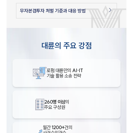
무자본갭투자 처벌 기준과 대응 방법
대륜의 주요 강점
로펌 대륜만의
AI·IT
기술 활용 소송 전략
260명 이상
의
주요 구성원
월간
1200+
건의
사건수임건수