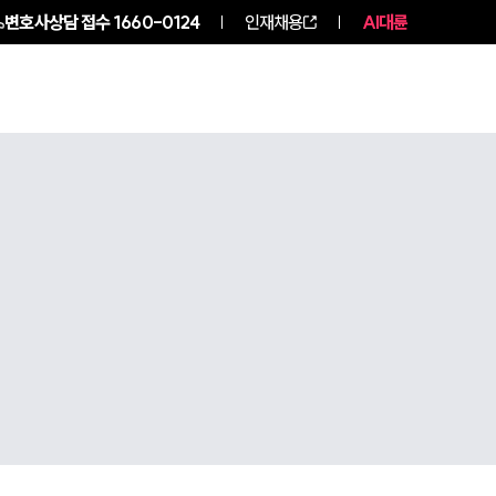
변호사상담 접수
1660-0124
인재채용
AI대륜
구성원 소개
소식/자료