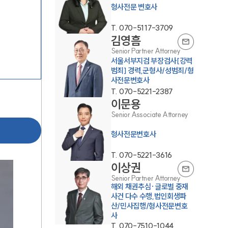
형사전문 변호사
T.
070-5117-3709
김영흠
Senior Partner Attorney
서울서부지검 부장검사[강력
범죄] 경력,군형사/성범죄/형
사전문변호사
T.
070-5221-2387
그룹소개
이문용
Senior Associate Attorney
그룹소개
형사전문변호사
대륜의 강점
T.
070-5221-3616
오시는 길
이상권
Senior Partner Attorney
글로벌 파트너 로펌
해외 채권추심·글로벌 중재
사건 다수 수행,법인회생파
고객의 소리
산/민사집행/형사전문변호
사
통합검색
T.
070-7510-1044