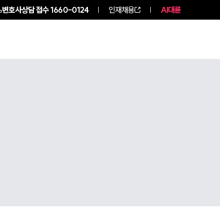
변호사상담 접수
1660-0124
인재채용
AI대륜
구성원 소개
소식/자료