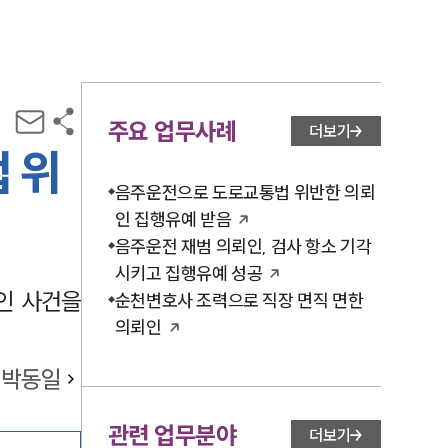
주요 업무사례
더보기
 위
음주운전으로 도로교통법 위반한 의뢰
인 집행유예 받음
음주운전 재범 의뢰인, 검사 항소 기각
시키고 집행유예 성공
인 사건을
순천변호사 조력으로 직장 면직 면한
의뢰인
박동일
관련 업무분야
더보기