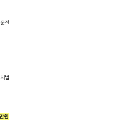
전체
 운전
구성원 소개
형사전문변호사
소식/자료
 처벌
언론보도
공지사항
법률 블로그
법률서식
만원 
뉴스레터/브로슈어