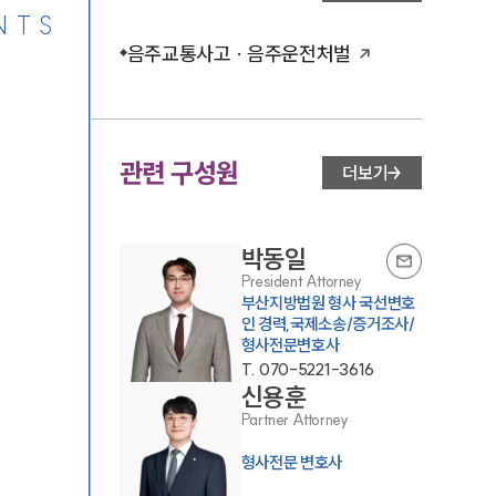
NTS
음주교통사고 · 음주운전처벌
관련 구성원
더보기
박동일
President Attorney
부산지방법원 형사 국선변호
인 경력,국제소송/증거조사/
형사전문변호사
T.
070-5221-3616
신용훈
Partner Attorney
형사전문 변호사