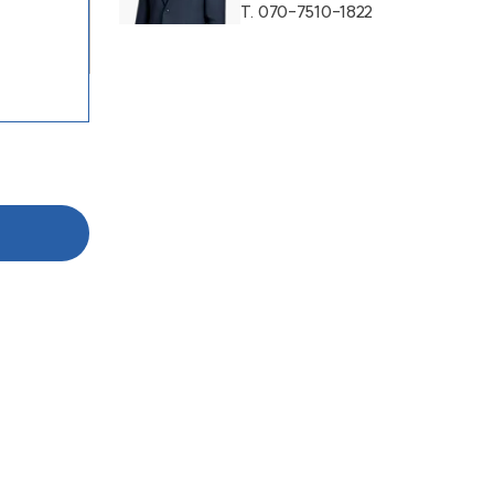
T.
070-7510-1822
그룹소개
그룹소개
대륜의 강점
오시는 길
글로벌 파트너 로펌
고객의 소리
통합검색