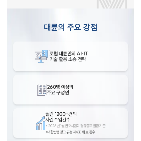
대륜의 주요 강점
로펌 대륜만의
AI·IT
기술 활용 소송 전략
260명 이상
의
주요 구성원
월간
1200+
건의
사건수임건수
*
2026년 1월 변호사협회 경유증표 발급 기준
*대한변협 광고 규정 제4조 제1호 준수