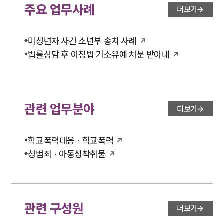
형사전문변호사
주요 업무사례
더보기
소식/자료
미성년자 사건 소년부 송치 사례
언론보도
법률상담 후 아청법 기소유예 처분 받아내
공지사항
법률 블로그
법률서식
뉴스레터/브로슈어
세미나
관련 업무분야
더보기
대륜법률상담예약
학교폭력대응 · 학교폭력
성범죄 · 아동성착취물
대륜법률상담예약
관련 구성원
더보기