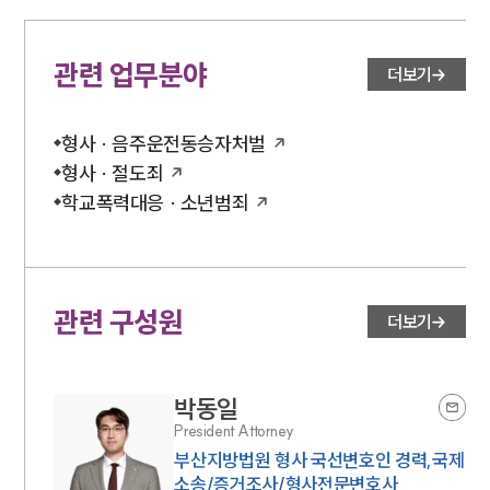
언론보도
공지사항
관련 업무분야
더보기
법률 블로그
법률서식
뉴스레터/브로슈어
형사 · 음주운전동승자처벌
세미나
형사 · 절도죄
학교폭력대응 · 소년범죄
대륜법률상담예약
대륜법률상담예약
관련 구성원
더보기
박동일
President Attorney
부산지방법원 형사 국선변호인 경력,국제
소송/증거조사/형사전문변호사