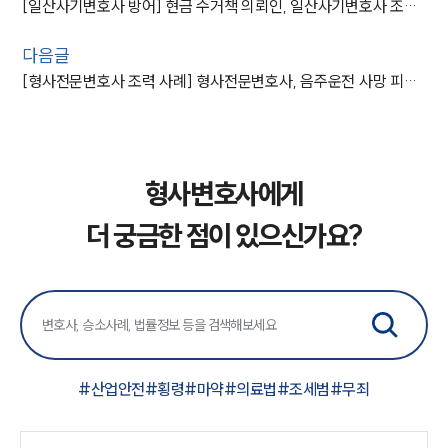
[일산사기변호사 방어] 현금 수거책 의뢰인, 일산사기변호사 조력 받아 “집행유예” 성공
다음글
[형사전문변호사 조력 사례] 형사전문변호사, 음주운전 사망 피해자 고소대리로 가해자 징역 8년 받아내
형사변호사에게
더 궁금한 점이 있으신가요?
#
산업안전
#
횡령
#
마약
#
의료법
#
조세범
#
무죄