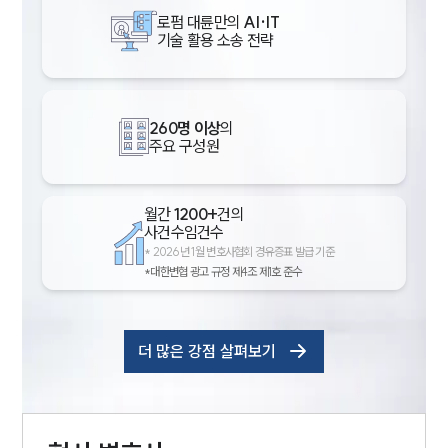
로펌 대륜만의
AI·IT
기술 활용 소송 전략
260명 이상
의
주요 구성원
월간
1200+
건의
사건수임건수
*
2026년 1월 변호사협회 경유증표 발급 기준
*대한변협 광고 규정 제4조 제1호 준수
더 많은 강점 살펴보기