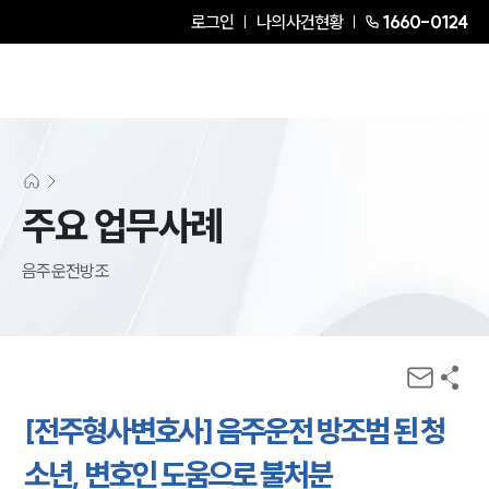
로그인
나의사건현황
1660-0124
주요 업무사례
음주운전방조
[전주형사변호사] 음주운전 방조범 된 청
소년, 변호인 도움으로 불처분