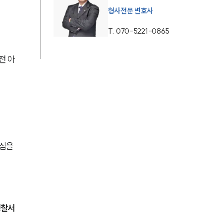
형사전문 변호사
AI대륜
T.
070-5221-0865
업무사례
전 아
형사 주요 업무사례
사례분석/최신동향
형사 법률정보
법률지식인
심을 
형사소송·상담후기
업무분야
경찰서
형사그룹 업무