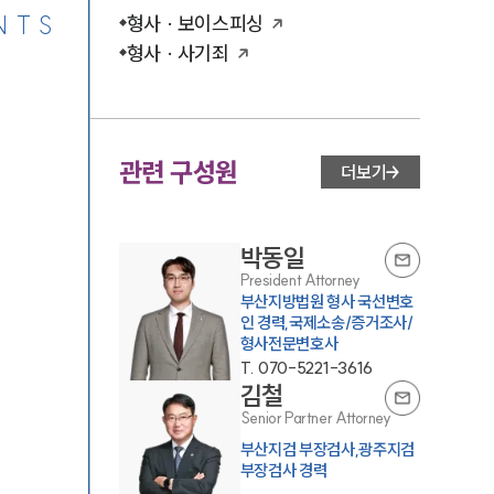
NTS
형사 · 보이스피싱
형사 · 사기죄
관련 구성원
더보기
박동일
President Attorney
부산지방법원 형사 국선변호
인 경력,국제소송/증거조사/
형사전문변호사
T.
070-5221-3616
김철
Senior Partner Attorney
부산지검 부장검사,광주지검
부장검사 경력