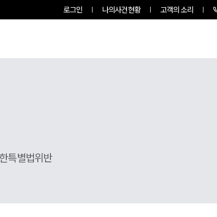
로그인
나의사건현황
고객의 소리
그룹소개
업무사례
업무분야
한특별법위반