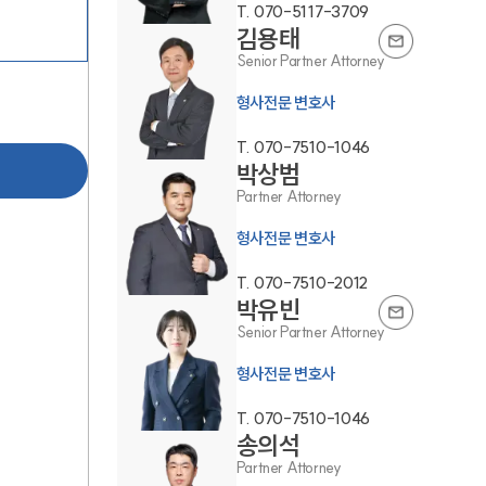
T.
070-5117-3709
김용태
Senior Partner Attorney
형사전문 변호사
T.
070-7510-1046
박상범
Partner Attorney
그룹소개
형사전문 변호사
그룹소개
T.
070-7510-2012
대륜의 강점
박유빈
Senior Partner Attorney
오시는 길
형사전문 변호사
글로벌 파트너 로펌
T.
070-7510-1046
고객의 소리
송의석
Partner Attorney
통합검색