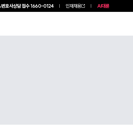
변호사상담 접수
1660-0124
인재채용
AI대륜
구성원 소개
소식/자료