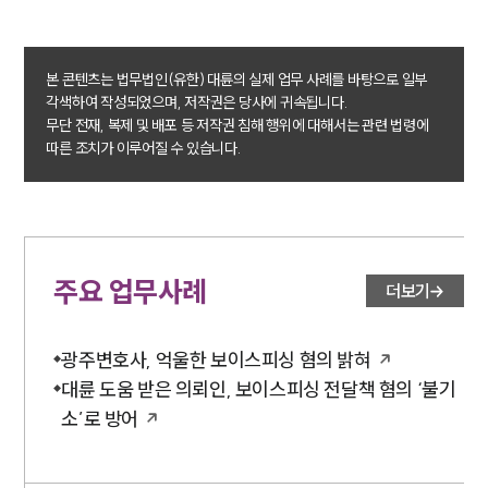
소식/자료
언론보도
본 콘텐츠는 법무법인(유한) 대륜의 실제 업무 사례를 바탕으로 일부
공지사항
각색하여 작성되었으며, 저작권은 당사에 귀속됩니다.
법률 블로그
무단 전재, 복제 및 배포 등 저작권 침해 행위에 대해서는 관련 법령에
법률서식
따른 조치가 이루어질 수 있습니다.
뉴스레터/브로슈어
세미나
대륜법률상담예약
주요 업무사례
더보기
대륜법률상담예약
광주변호사, 억울한 보이스피싱 혐의 밝혀
대륜 도움 받은 의뢰인, 보이스피싱 전달책 혐의 ‘불기
소’로 방어