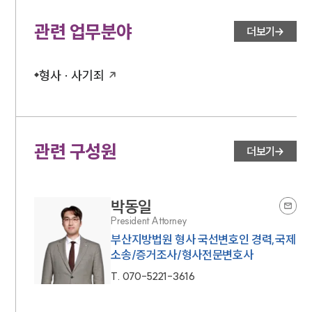
관련 업무분야
더보기
형사 · 사기죄
관련 구성원
더보기
박동일
President Attorney
부산지방법원 형사 국선변호인 경력,국제
소송/증거조사/형사전문변호사
T.
070-5221-3616