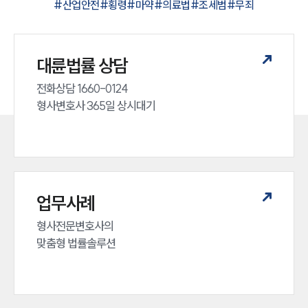
#
산업안전
#
횡령
#
마약
#
의료법
#
조세범
#
무죄
대륜법률 상담
전화상담 1660-0124 

형사변호사 365일 상시대기
업무사례
형사전문변호사의 

맞춤형 법률솔루션