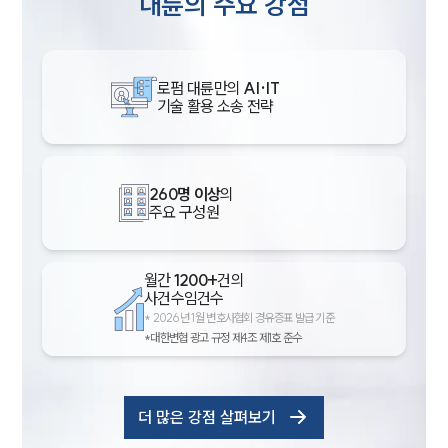
대륜의 주요 강점
로펌 대륜만의
AI·IT
기술 활용 소송 전략
260명 이상
의
주요 구성원
월간
1200+
건의
사건수임건수
*
2026년 1월 변호사협회 경유증표 발급 기준
*대한변협 광고 규정 제4조 제1호 준수
더 많은 강점 살펴보기