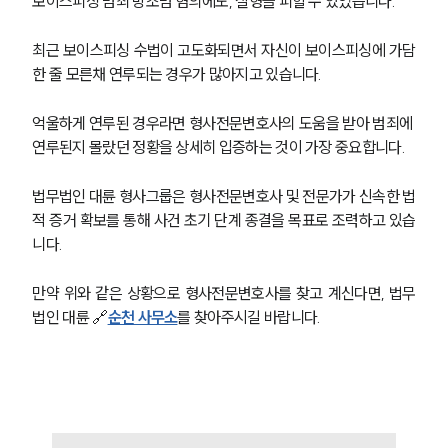
보이스피싱 범죄 방조범 혐의에도, 실형을 피할 수 있었습니다. 
최근 보이스피싱 수법이 고도화되면서 자신이 보이스피싱에 가담
한 줄 모른채 연루되는 경우가 많아지고 있습니다. 
억울하게 연루된 경우라면 형사전문변호사의 도움을 받아 범죄에 
연루된지 몰랐던 정황을 상세히 입증하는 것이 가장 중요합니다. 
법무법인 대륜 형사그룹은 형사전문변호사 및 전문가가 신속한 법
적 증거 확보를 통해 사건 초기 단계 종결을 목표로 조력하고 있습
니다. 
그룹소개
만약 위와 같은 상황으로 형사전문변호사를 찾고 계신다면, 법무
그룹소개
법인 대륜 🔗
순천 사무소
를 찾아주시길 바랍니다. 
대륜의 강점
오시는 길
글로벌 파트너 로펌
고객의 소리
통합검색
AI대륜