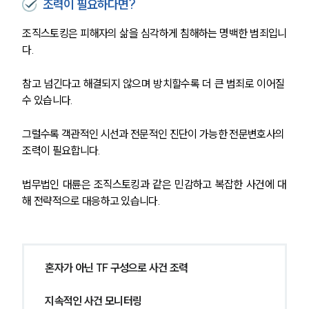
조력이 필요하다면?
구성원 소개
조직스토킹은 피해자의 삶을 심각하게 침해하는 명백한 범죄입니
형사전문변호사
다. 
참고 넘긴다고 해결되지 않으며 방치할수록 더 큰 범죄로 이어질 
소식/자료
수 있습니다.
언론보도
그럴수록 객관적인 시선과 전문적인 진단이 가능한 전문변호사의 
공지사항
법률 블로그
조력이 필요합니다.
법률서식
뉴스레터/브로슈어
법무법인 대륜은 조직스토킹과 같은 민감하고 복잡한 사건에 대
세미나
해 전략적으로 대응하고 있습니다.
대륜법률상담예약
대륜법률상담예약
혼자가 아닌 TF 구성으로 사건 조력
지속적인 사건 모니터링