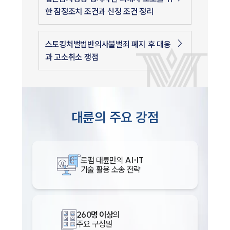
한 잠정조치 조건과 신청 조건 정리
스토킹처벌법반의사불벌죄 폐지 후 대응
과 고소취소 쟁점
대륜의 주요 강점
로펌 대륜만의
AI·IT
기술 활용 소송 전략
260명 이상
의
주요 구성원