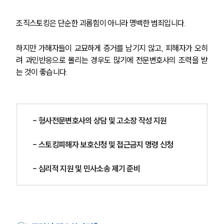
대륜의 강점
오시는 길
글로벌 파트너 로펌
조직스토킹은 단순한 괴롭힘이 아니라 명백한 범죄입니다. 
고객의 소리
통합검색
하지만 가해자들이 교묘하게 증거를 남기지 않고, 피해자가 오히
AI대륜
려 과민반응으로 몰리는 경우도 많기에 전문변호사의 조력을 받
는 것이 좋습니다.
업무사례
형사 주요 업무사례
사례분석/최신동향
- 형사전문변호사의 상담 및 고소장 작성 지원
형사 법률정보
법률지식인
형사소송·상담후기
- 스토킹피해자 보호신청 및 접근금지 명령 신청
- 심리적 지원 및 민사소송 제기 준비
업무분야
형사그룹 업무
전체