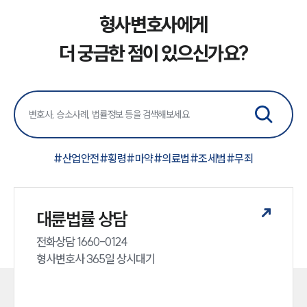
형사변호사에게
더 궁금한 점이 있으신가요?
#
산업안전
#
횡령
#
마약
#
의료법
#
조세범
#
무죄
대륜법률 상담
전화상담 1660-0124 

형사변호사 365일 상시대기