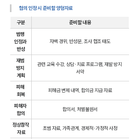
혐의 인정 시 준비할 양형자료
구분
준비할 내용
범행 
자백 경위, 반성문, 조사 협조 태도
인정과 
반성
재범 
관련 교육 수강, 상담·치료 프로그램, 재발 방지 
방지 
서약
계획
피해 
피해금 변제 내역, 합의금 지급 자료
회복
피해자 
합의서, 처벌불원서
합의
정상참작
초범 자료, 가족관계, 경제적·가정적 사정
 자료