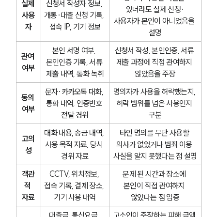
실제 
신청서 작성자 정보, 
있더라도 실제 신청·
사용
개통·대출 신청 기록, 
형사전문변호사
사용자가 본인이 아니었음을 
자
접속 IP, 기기 정보
설명
소식/자료
본인 서명 여부, 
신청서 작성, 본인인증, 서류 
관여 
본인인증 기록, 서류 
제출 과정에 직접 관여하지 
여부
언론보도
제출 내역, 통화 녹취
않았음을 주장
공지사항
법률 블로그
문자·카카오톡 대화, 
명의자가 사용을 허락했는지, 
동의 
법률서식
통화 내역, 인증번호 
허락 범위를 넘은 사용인지 
여부
뉴스레터/브로슈어
전달 경위
구분
세미나
대화 내용, 송금 내역, 
타인 명의를 무단 사용할 
고의
사용 목적 자료, 당시 
의사가 없었거나 범죄 이용 
성
대륜법률상담예약
경위 자료
사실을 알지 못했다는 점 설명
대륜법률상담예약
객관
CCTV, 위치정보, 
문제 된 시간과 장소에 
적 
접속 기록, 결제 장소, 
본인이 직접 관여하지 
자료
기기 사용 내역
않았다는 점 입증
대출금, 통신요금, 
고소인이 주장하는 피해 금액 