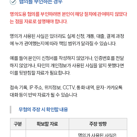
혐의를 부인하는 경우
글로벌 파트너 로펌
고객의 소리
명의도용 혐의를 부인하려면 본인이 해당 절차에 관여하지 않았다
통합검색
AI대륜
는 점을 자료로 설명해야 합니다.
명의가 사용된 사실은 있더라도 실제 신청, 개통, 대출, 결제 과정
업무사례
에 누가 관여했는지에 따라 책임 범위가 달라질 수 있습니다.
형사 주요 업무사례
예를 들어 본인이 신청서를 작성하지 않았거나, 인증번호를 전달
사례분석/최신동향
형사 법률정보
하지 않았거나, 타인의 개인정보가 사용된 사실을 알지 못했다면 
법률지식인
이를 뒷받침할 자료가 필요합니다.
형사소송·상담후기
접속 기록, IP 주소, 위치정보, CCTV, 통화 내역, 문자·카카오톡 
대화 등이 반박 자료가 될 수 있습니다.
업무분야
무혐의 주장 시 확인할 내용
형사그룹 업무
전체
구분
확보할 자료
주장 방향
구성원 소개
명의가 사용된 사실은 