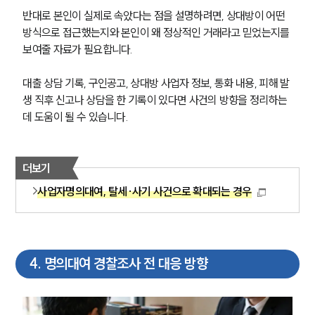
글로벌 파트너 로펌
반대로 본인이 실제로 속았다는 점을 설명하려면, 상대방이 어떤 
고객의 소리
방식으로 접근했는지와 본인이 왜 정상적인 거래라고 믿었는지를 
통합검색
AI대륜
보여줄 자료가 필요합니다.
대출 상담 기록, 구인공고, 상대방 사업자 정보, 통화 내용, 피해 발
업무사례
생 직후 신고나 상담을 한 기록이 있다면 사건의 방향을 정리하는 
데 도움이 될 수 있습니다.
형사 주요 업무사례
사례분석/최신동향
형사 법률정보
법률지식인
더보기
형사소송·상담후기
사업자명의대여, 탈세·사기 사건으로 확대되는 경우
업무분야
형사그룹 업무
4
.
명의대여 경찰조사 전 대응 방향
전체
구성원 소개