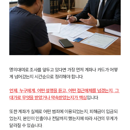
형사전문변호사
소식/자료
언론보도
공지사항
법률 블로그
법률서식
뉴스레터/브로슈어
명의대여로 조사를 앞두고 있다면 가장 먼저 계좌나 카드가 어떻
세미나
게 넘어갔는지 시간순으로 정리해야 합니다.
대륜법률상담예약
언제, 누구에게, 어떤 설명을 듣고, 어떤 접근매체를 넘겼는지, 그 
대가로 무엇을 받았거나 약속받았는지가 핵심
입니다.
대륜법률상담예약
또한 계좌가 실제로 어떤 범죄에 이용되었는지, 피해금이 입금되
었는지, 본인이 인출이나 전달까지 했는지에 따라 사건의 무게가 
달라질 수 있습니다.