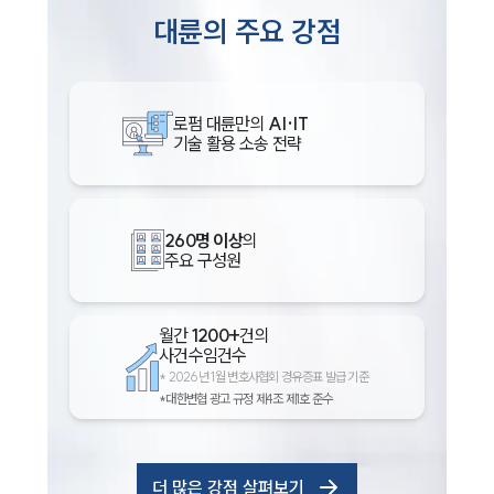
대륜의 주요 강점
로펌 대륜만의
AI·IT
기술 활용 소송 전략
260명 이상
의
주요 구성원
월간
1200+
건의
사건수임건수
*
2026년 1월 변호사협회 경유증표 발급 기준
*대한변협 광고 규정 제4조 제1호 준수
더 많은 강점 살펴보기