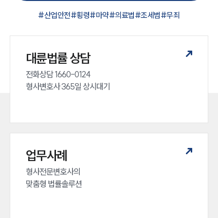
#
산업안전
#
횡령
#
마약
#
의료법
#
조세범
#
무죄
대륜법률 상담
전화상담 1660-0124 

형사변호사 365일 상시대기
인재채용
만화로 보는 사례
업무사례
형사전문변호사의 

맞춤형 법률솔루션