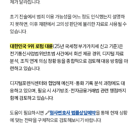
체가 달라집니다.
대륜법률상담예약
초기 진술에서 범죄 이용 가능성을 어느 정도 인식했는지 설명하
지 못하면, 이후 재판에서 고의성 판단에 불리한 자료로 사용될 수 
대륜법률상담예약
있습니다.
대한민국 9위 로펌 대륜
(25년 국세청 부가가치세 신고 기준)은 
전기통신사업법위반초범 사건에서 회선 제공 경위, 디지털 자료 
분석, 조직 연계 의심 정황 등을 종합적으로 검토해 대응 방향을 마
련하고 있습니다.
디지털포렌식센터와 협업해 메신저·통화 기록 분석 과정에도 대
응하고 있으며, 필요 시 사기방조·전자금융거래법 관련 쟁점까지 
함께 검토하고 있습니다.
도움이 필요하시면 
🔗
형사변호사 법률상담예약
을 통해 현재 상황
에 맞는 전략을 구체적으로 검토해보시기 바랍니다.