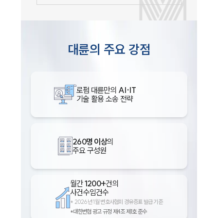
대륜의 주요 강점
로펌 대륜만의
AI·IT
기술 활용 소송 전략
260명 이상
의
주요 구성원
월간
1200+
건의
사건수임건수
*
2026년 1월 변호사협회 경유증표 발급 기준
*대한변협 광고 규정 제4조 제1호 준수