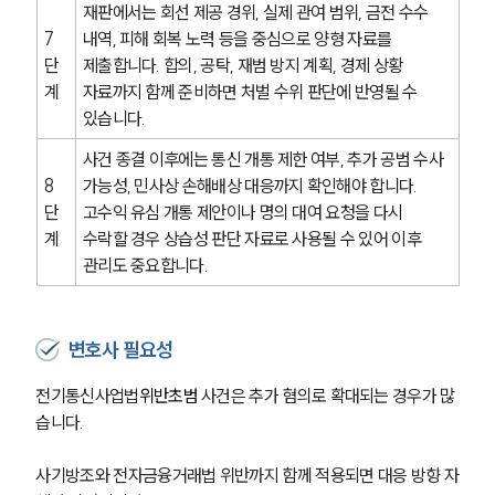
재판에서는 회선 제공 경위, 실제 관여 범위, 금전 수수 
7
내역, 피해 회복 노력 등을 중심으로 양형 자료를 
업무분야
단
제출합니다. 합의, 공탁, 재범 방지 계획, 경제 상황 
계
자료까지 함께 준비하면 처벌 수위 판단에 반영될 수 
형사그룹 업무
있습니다.
전체
사건 종결 이후에는 통신 개통 제한 여부, 추가 공범 수사 
8
가능성, 민사상 손해배상 대응까지 확인해야 합니다. 
구성원 소개
단
고수익 유심 개통 제안이나 명의 대여 요청을 다시 
계
수락할 경우 상습성 판단 자료로 사용될 수 있어 이후 
형사전문변호사
관리도 중요합니다.
소식/자료
변호사 필요성
언론보도
공지사항
전기통신사업법
위반초범 
사건은 추가 혐의로 확대되는 경우가 많
법률 블로그
습니다.
법률서식
뉴스레터/브로슈어
사기방조와 전자금융거래법 위반까지 함께 적용되면 대응 방향 자
세미나