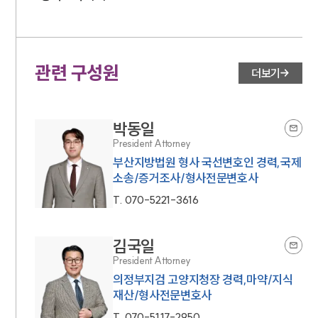
관련 구성원
더보기
박동일
President Attorney
부산지방법원 형사 국선변호인 경력,국제
소송/증거조사/형사전문변호사
T.
070-5221-3616
김국일
President Attorney
의정부지검 고양지청장 경력,마약/지식
재산/형사전문변호사
T.
070-5117-2950