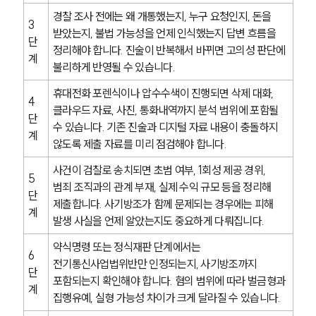
경찰 조사 전에는 왜 개통했는지, 누구 요청인지, 돈을 
3
받았는지, 불법 가능성을 언제 인식했는지 답변 흐름을 
단
정리해야 합니다. 진술이 반복해서 바뀌면 고의성 판단에 
계
그룹소개
불리하게 반영될 수 있습니다.
휴대전화 포렌식이나 압수수색이 진행되면 삭제 대화, 
그룹소개
4
클라우드 자료, 사진, 통화내역까지 분석 범위에 포함될 
대륜의 강점
단
오시는 길
수 있습니다. 기존 진술과 디지털 자료 내용이 충돌하지 
계
글로벌 파트너 로펌
않도록 제출 자료를 미리 점검해야 합니다.
고객의 소리
통합검색
사건이 검찰로 송치되면 초범 여부, 1회성 제공 경위, 
5
AI대륜
범죄 조직과의 관계 부재, 실제 수익 규모 등을 정리해 
단
제출합니다. 사기방조가 함께 문제되는 경우에는 피해 
계
발생 사실을 언제 알았는지도 중요하게 다뤄집니다.
업무사례
약식명령 또는 정식재판 단계에서는 
형사 주요 업무사례
6
전기통신사업법위반만 인정되는지, 사기방조까지 
사례분석/최신동향
단
포함되는지 확인해야 합니다. 혐의 범위에 따라 벌금형과 
형사 법률정보
계
법률지식인
집행유예, 실형 가능성 차이가 크게 달라질 수 있습니다.
형사소송·상담후기